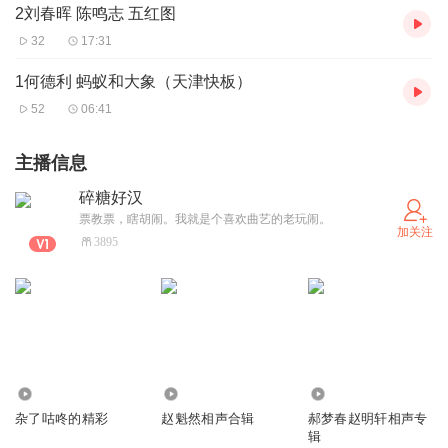
2刘春晖 陈鸣志 五红图
32
17:31
1何德利 蚂蚁和大象（天津快板）
52
06:41
主播信息
碎糖好汉
票教票，瞎胡闹。我就是个喜欢曲艺的老玩闹。
加关注
3895
832
39.52万
10.41万
杂了咕咚的精彩
赵魁然相声合辑
郝梦春赵明轩相声专
辑