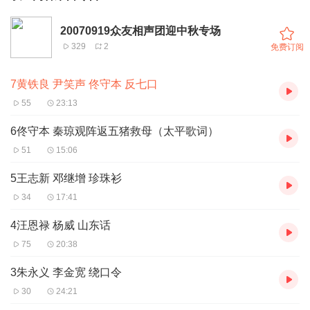
20070919众友相声团迎中秋专场
329
2
免费订阅
7黄铁良 尹笑声 佟守本 反七口
55
23:13
6佟守本 秦琼观阵返五猪救母（太平歌词）
51
15:06
5王志新 邓继增 珍珠衫
34
17:41
4汪恩禄 杨威 山东话
75
20:38
3朱永义 李金宽 绕口令
30
24:21