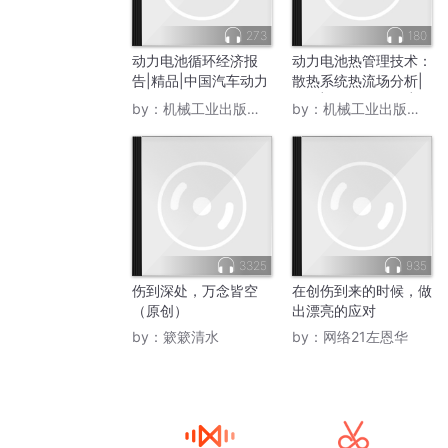
273
180
动力电池循环经济报
动力电池热管理技术：
告|精品|中国汽车动力
散热系统热流场分析|
电池产业创新联盟组
精品|徐晓明胡东海|当
by：
机械工业出版社电子书
by：
机械工业出版社电子书
编；马小利等主编|当
代文学
代文学
3325
935
伤到深处，万念皆空
在创伤到来的时候，做
（原创）
出漂亮的应对
by：
簌簌清水
by：
网络21左恩华