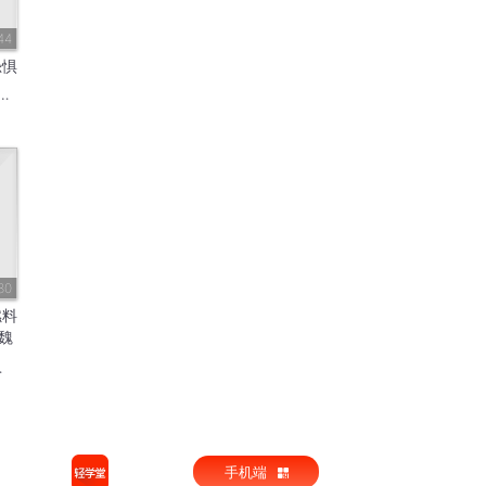
44
恐惧
80
燃料
魏
学
手机端