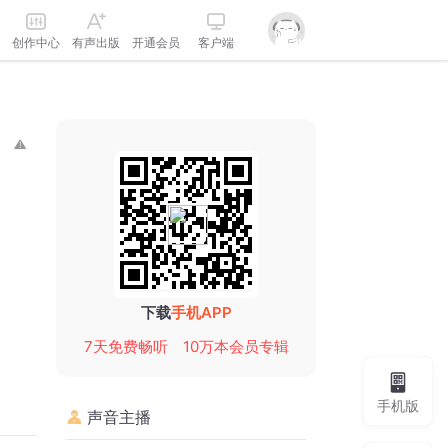
创作中心
有声出版
开通会员
客户端
下载
手机APP
7天免费畅听
10万本会员专辑
手机版
声音主播