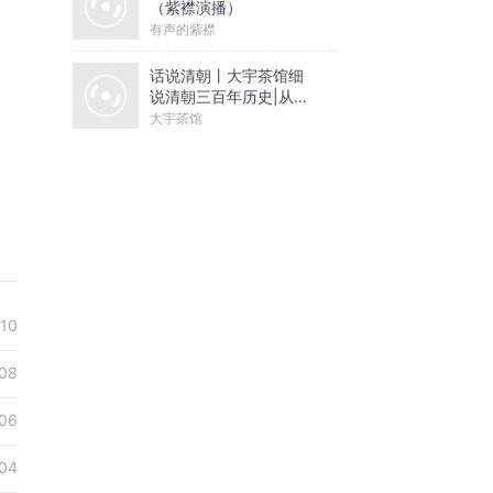
（紫襟演播）
有声的紫襟
话说清朝丨大宇茶馆细
说清朝三百年历史|从努
尔哈赤到末代皇帝溥仪|
大宇茶馆
康熙雍正乾隆
10
08
06
04