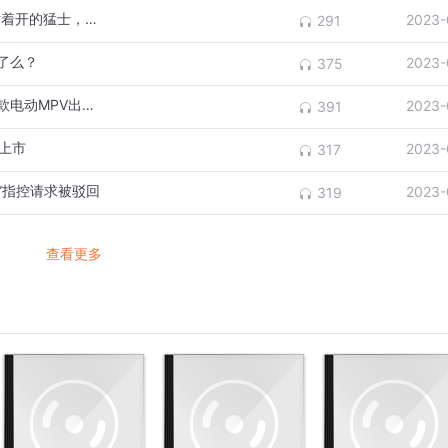
上海车展：电动的大G、110万的比亚迪、横着开的猛士，你选谁？
2023-
291
了么？
2023-
375
德国车企能靠内燃机继续挣钱了？沃尔沃首款电动MPV出自吉利？
2023-
391
于上市
2023-
317
”指控请求被驳回
2023-
319
查看更多