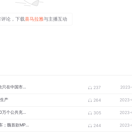
有评论，下载
喜马拉雅
与主播互动
动力电池伤到什么程度得换？Model Y有新款只在中国市场卖
2023-
237
车生产
2023-
264
哪吒汽车登陆约旦市场；德国或将放弃建100万个公共充电站目标
2023-
305
上海车展：本田中国宣布四年后不投放燃油车；魏首款MPV“高山”亮相
2023-
244