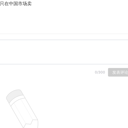
款只在中国市场卖
发表评
0
/
300