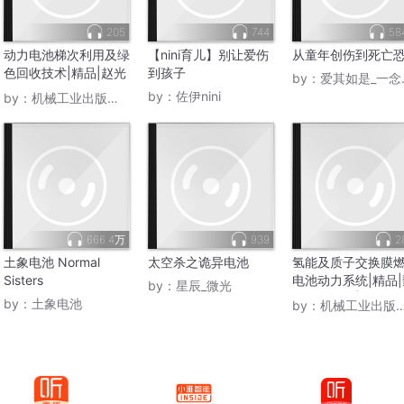
205
744
58
动力电池梯次利用及绿
【nini育儿】别让爱伤
从童年创伤到死亡
色回收技术|精品|赵光
到孩子
by：
爱其如是_一念之转
金，范茂松，王放放
by：
佐伊nini
by：
机械工业出版社电子书
主编|当代文学
666.4万
939
2
土象电池 Normal
太空杀之诡异电池
氢能及质子交换膜
Sisters
电池动力系统|精品|
by：
星辰_微光
学哲等 著|当代文
by：
土象电池
by：
机械工业出版社电子书