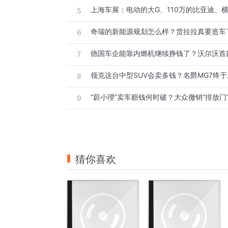
5
奇瑞的新能源规划怎么样？货拉拉真要造车
6
7
领克这台中型SUV会卖多钱？名爵MG7终
8
“蔚小理”卖车赔钱何时破？大众撤销“排放门
9
猜你喜欢