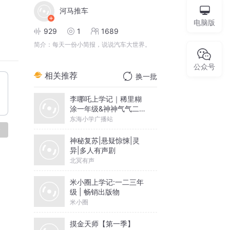
河马推车
电脑版
929
1
1689
简介：
每天一份小简报，说说汽车大世界。
公众号
相关推荐
换一批
李哪吒上学记｜稀里糊
涂一年级&神神气气二年
级
东海小学广播站
论
神秘复苏|悬疑惊悚|灵
异|多人有声剧
北冥有声
米小圈上学记:一二三年
级 | 畅销出版物
米小圈
摸金天师【第一季】