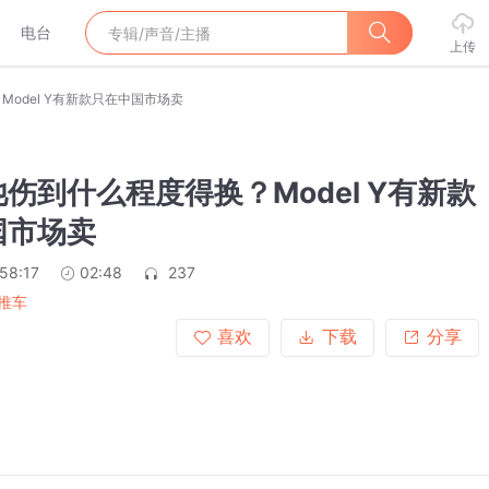
电台
上传
odel Y有新款只在中国市场卖
伤到什么程度得换？Model Y有新款
国市场卖
58:17
02:48
237
推车
喜欢
下载
分享