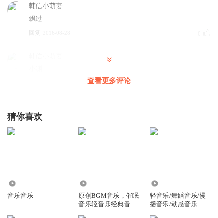
韩信小萌妻
飘过
回复
2016-08-28
0
韩信小萌妻
小渊
查看更多评论
回复
2016-08-28
0
Eric的勇敢世界
猜你喜欢
3
回复
2016-07-17
0
听友8045696
3
回复
40.53万
7.06万
9456
2015-07-22
0
音乐音乐
原创BGM音乐，催眠
轻音乐/舞蹈音乐/慢
音乐轻音乐经典音乐
摇音乐/动感音乐
jeffrey
睡眠音乐