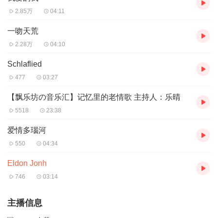
2.85万
04:11
一吻天荒
2.28万
04:10
Schlaflied
477
03:27
【飘乐坊の音乐汇】记忆里的老情歌 主持人：乐晴
5518
23:38
爱情多瑙河
550
04:34
Eldon Jonh
746
03:14
主播信息