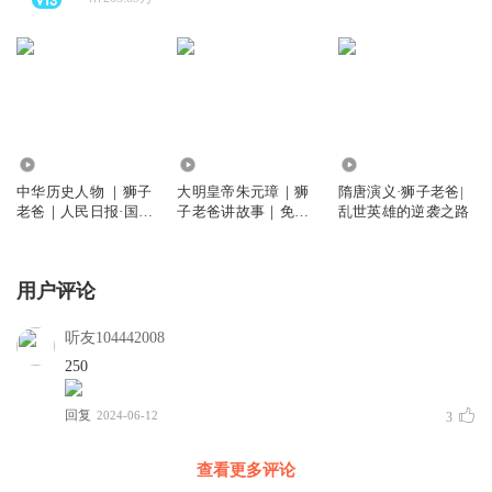
9.78万
367.95万
1.02亿
中华历史人物 ｜狮子
大明皇帝朱元璋｜狮
隋唐演义·狮子老爸|
老爸｜人民日报·国家
子老爸讲故事｜免费
乱世英雄的逆袭之路
人文历史
听
用户评论
听友104442008
250
回复
2024-06-12
3
查看更多评论