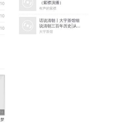
（紫襟演播）
10
有声的紫襟
10
话说清朝丨大宇茶馆细
说清朝三百年历史|从努
10
尔哈赤到末代皇帝溥仪|
大宇茶馆
康熙雍正乾隆
74
天梦