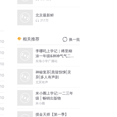
北京最新鲜
21.1万
相关推荐
换一批
10
李哪吒上学记｜稀里糊
10
涂一年级&神神气气二年
级
东海小学广播站
10
神秘复苏|悬疑惊悚|灵
10
异|多人有声剧
北冥有声
10
米小圈上学记:一二三年
10
级 | 畅销出版物
米小圈
10
摸金天师【第一季】