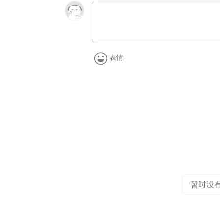
表情
暂时没