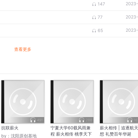
2023-
147
2023-
77
2023-
65
查看更多
491
288
16
抗联薪火
宁夏大学60载风雨兼
薪火相传 | 追逐航
程 薪火相传 桃李天下
想 礼赞百年华诞
by：
沈阳原创基地