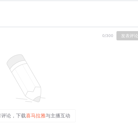
发表评
0
/
300
有评论，下载
喜马拉雅
与主播互动