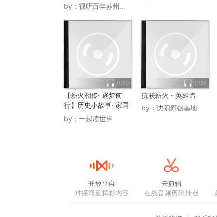
by：
视听百年苏州党史
8212
1349
【薪火相传· 逐梦前
抗联薪火・英雄谱
行】历史小故事· 家国
by：
沈阳原创基地
大情怀
by：
一起读世界
开放平台
云剪辑
对接海量精彩内容
在线音频剪辑神器