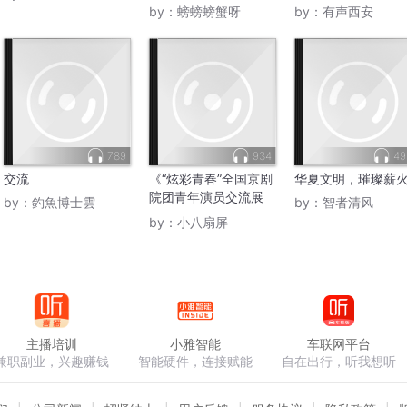
by：
螃螃螃蟹呀
by：
有声西安
789
934
49
交流
《“炫彩青春”全国京剧
华夏文明，璀璨薪
院团青年演员交流展
by：
釣魚博士雲
by：
智者清风
演》
by：
小八扇屏
主播培训
小雅智能
车联网平台
兼职副业，兴趣赚钱
智能硬件，连接赋能
自在出行，听我想听