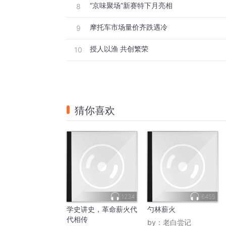
“京味聚场”新赛特下月亮相
8
摩托车市场量价齐跌遇冷
9
授人以渔 共创繁荣
10
猜你喜欢
1234
6455
学史讲史，革命薪火代
勺林薪火
代相传
by：
老白尝记