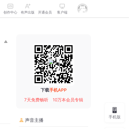
创作中心
有声出版
开通会员
客户端
下载
手机APP
7天免费畅听
10万本会员专辑
手机版
声音主播