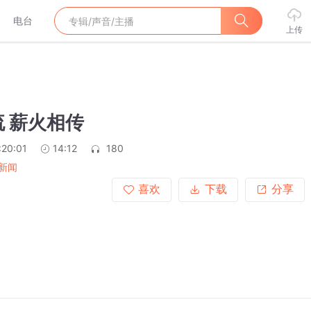
电台
上传
 薪火相传
:20:01
14:12
180
新闻
喜欢
下载
分享