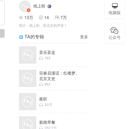
纸上听
电脑版
13万
14
7万
简介：
纸上听，听北京的声音！
论
TA的专辑
更多
公众号
音乐盲盒
193
宗春启漫话：红楼梦、
北京文史
952
夜听
30万
新闻早餐
357.2万