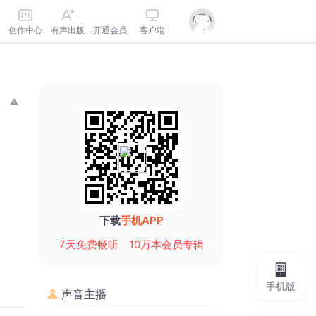
创作中心
有声出版
开通会员
客户端
下载
手机APP
7天免费畅听
10万本会员专辑
手机版
声音主播