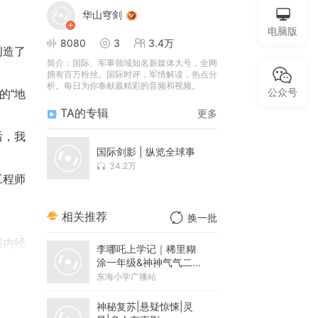
华山穹剑
电脑版
8080
3
3.4万
创造了
简介：
国际、军事领域知名新媒体大号，全网
拥有百万粉丝。国际时评，军情解读，热点分
析。每日为你奉献最精彩的音频和视频。
公众号
的“地
TA的专辑
更多
后，我
国际剑影 | 纵览全球事
34.2万
工程师
相关推荐
换一批
国内经
李哪吒上学记｜稀里糊
涂一年级&神神气气二年
级
东海小学广播站
神秘复苏|悬疑惊悚|灵
的经济