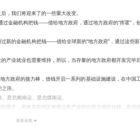
之后，我们将迎来了的一些重大改变。
央通过金融机构把钱——借给地方政府，通过地方政府的“挥霍”，
过新的金融机构把钱——借给全球新的“地方政府”，通过这些新
大的产业就业也需要维持，所以，当存量的地方政府都开发完毕
的地方政府的接力棒，借钱开启一系列的基础设施建设，在中国
功之路。
输、是北粮南运、是北煤南运。
运到南方，再将东南地区将商品和产业链向西北地区转移，形成
更多全部
俄气东送，将是沙油东输，将是智锂北运，将是巴铁北炼。
运到中国，中国将商品和产业链向这些地方转移，形成一带一路