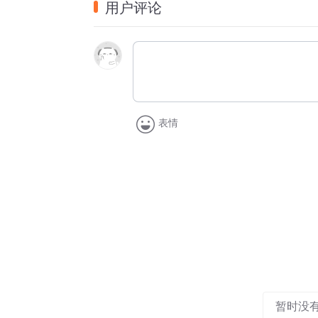
用户评论
大循环。
沙特仿佛新疆，用油气资源交换沙漠之中的
买买。
智利仿佛青海，用丰富的锂矿铺开新能源的
随着产业链从旧的地方政府向新的“地方政府
与资本从旧时代撤离，涌入新时代。
表情
我们也会以一个个“大国大城”的“中央形象”，
因此，今天的这一场盛会，颇似15年前吹
央“要政策”，都在“跑部钱进”。
经济模式的底层逻辑并没有根本性的变化，虽
给他们发展所需的人民币。
所以，对于今年的种种冲击，没有必要过度恐
出传统的刺激手段来烫平这个周期。
我们通过投资驱动经济与就业恢复的祖传手
暂时没
能源的产业链，只是这一轮的中央投资不再