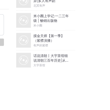
异|多人有声剧
北冥有声
北京买
米小圈上学记:一二三年
级 | 畅销出版物
米小圈
。
得人口
摸金天师【第一季】
（紫襟演播）
论
有声的紫襟
在向中
话说清朝丨大宇茶馆细
说清朝三百年历史|从努
尔哈赤到末代皇帝溥仪|
大宇茶馆
康熙雍正乾隆
中央借
也会祭
绿色新
滨。