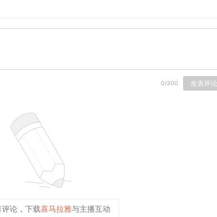
光伏板，俄罗斯寡头仿佛山西煤老板，挥舞着资源换来的钞票在
产业链，巴西仿佛东三省，源源不断的向关内输送煤铁大豆木材
”迁移，随着信贷从旧的地方政府向新的“地方政府”投放，会使
发表评
0
/
300
建立与全球各地新的“地方政府”之间的经济循环和“裙带”。
响的“四万亿”，一连串来访的国家都仿佛当年的地方政府，都
然这一轮“跑部”的肤色语言乃至习惯各异，但他们需要的都是
慌，我们不过是再次迎来了2008年的经济周期，对此，我们
艺并没有变，只是这一轮我们规模量产从传统能源，逐步变成了
有评论，下载
喜马拉雅
与主播互动
重复搞全国的大基建，而是转向了一带一路上更为广阔的率土之