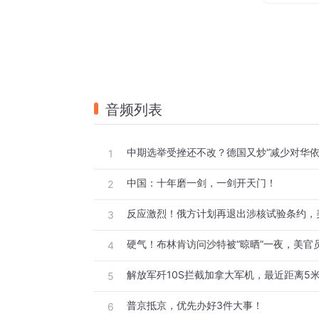
音频列表
1
中国：十年磨一剑，一剑开天门！
2
3
硬气！布林肯访问沙特被“晾晒”一夜，美官
4
5
普京抵京，优先办好3件大事！
6