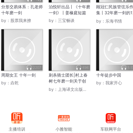
分形交易体系：孔老师
泊悦轩出品丨《十年磨
顾冠仁民族管弦乐
十年磨一剑
一剑》丨姜椽庭短篇
集丨32年磨一剑的1
首经典之作
by：
股票我来撩
by：
三宝畅谈
by：
乐海书情
2207
696
5.
周期女王 十年一剑
刺杀骑士团长|村上春
十年徒步中国
树七年磨一剑关于创
by：
垚乾
by：
我家开心
伤、内省、对峙、重生
by：
上海译文出版社电子书
的力量之作|日本文
学|AI电子书
主播培训
小雅智能
车联网平台