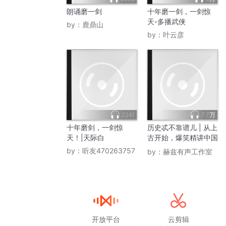
朗诵磨一剑
十年磨一剑，一剑惊
天-多播武侠
by：
鹿鼎山
by：
叶云彦
2241
7.7万
十年磨剑，一剑惊
历史忒不靠谱儿 | 从上
天！|天际白
古开始，爆笑精讲中国
历史 | 作者胡宁，演播
by：
听友470263757
by：
赫兹有声工作室
赫兹 | 上下五千年，十
年磨一剑
开放平台
云剪辑