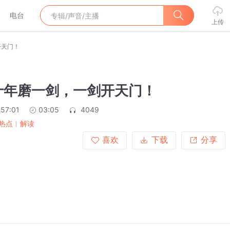
电台
上传
开天门！
十年磨一剑，一剑开天门！
:57:01
03:05
4049
热点︱解读
喜欢
下载
分享