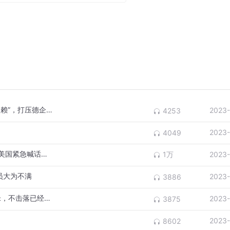
中期选举受挫还不改？德国又炒“减少对华依赖”，打压德企投资
2023-
4253
2023-
4049
反应激烈！俄方计划再退出涉核试验条约，美国紧急喊话：别这样做
1万
2023-
员大为不满
2023-
3886
解放军歼10S拦截加拿大军机，最近距离5米，不击落已经很客气了
2023-
3875
2023-
8602