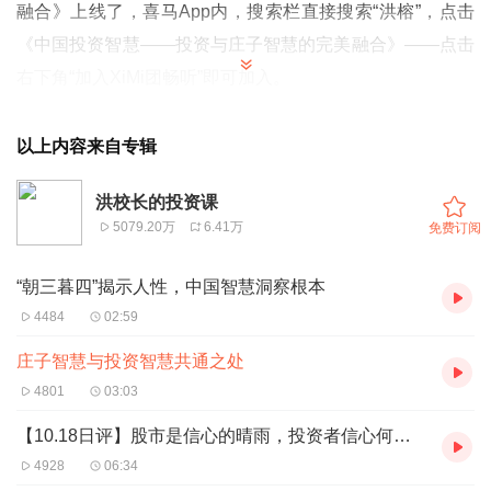
融合
》上线了，喜马App内，搜索栏直接搜索“洪榕”，
点击
《中国投资智慧——投资与庄子智慧的完美融合》——点击
右下角“加入XiMi团畅听”即可加入。
以上内容来自专辑
洪校长的投资课
5079.20万
6.41万
免费订阅
“朝三暮四”揭示人性，中国智慧洞察根本
4484
02:59
庄子智慧与投资智慧共通之处
4801
03:03
【10.18日评】股市是信心的晴雨，投资者信心何在？
4928
06:34