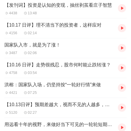
【发刊词】投资是认知的变现，抽丝剥茧看庄子智慧
4438
13:48
【10.17 日评】理不清当下的投资者，这样应对
4156
02:14
国家队入市，就是为了涨！
3487
02:06
【10.16 日评】走势很残忍，股市何时能止跌转涨？
4758
03:54
洪榕：国家队入场，仍坚持按“一轮好行情”来做
4421
07:25
【10.13日评】预期差越大，视而不见的人越多，机会越大
5120
02:27
用远看十年的视野，来做好当下可见的一轮轮短期行情