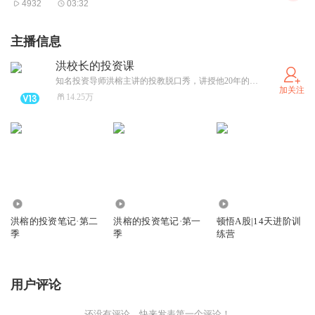
4932
03:32
主播信息
洪校长的投资课
知名投资导师洪榕主讲的投教脱口秀，讲授他20年的证券市场系统研究及实战经验。
加关注
14.25万
182.61万
364.68万
2853
洪榕的投资笔记·第二
洪榕的投资笔记·第一
顿悟A股|14天进阶训
季
季
练营
用户评论
还没有评论，快来发表第一个评论！