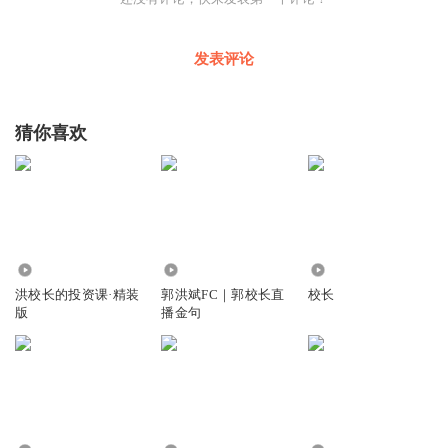
发表评论
猜你喜欢
62.72万
6573
18.08万
洪校长的投资课·精装
郭洪斌FC｜郭校长直
校长
版
播金句