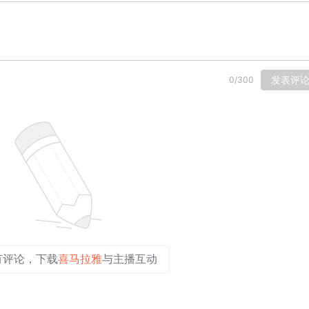
发表评
0
/
300
有评论，下载
喜马拉雅
与主播互动