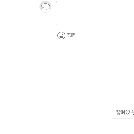
表情
暂时没