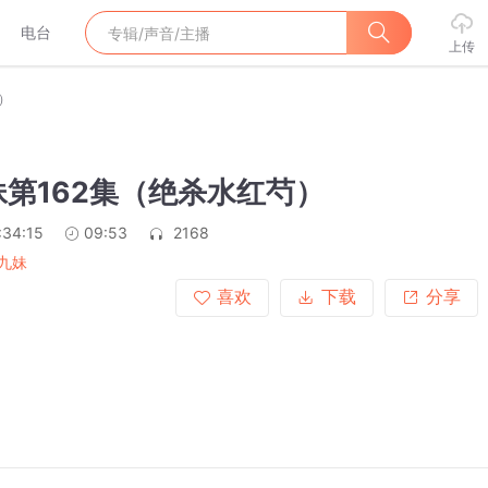
电台
上传
）
第162集（绝杀水红芍）
:34:15
09:53
2168
九妹
喜欢
下载
分享