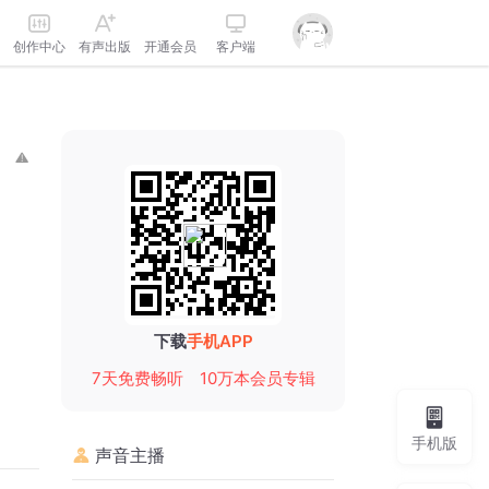
创作中心
有声出版
开通会员
客户端
下载
手机APP
7天免费畅听
10万本会员专辑
手机版
声音主播