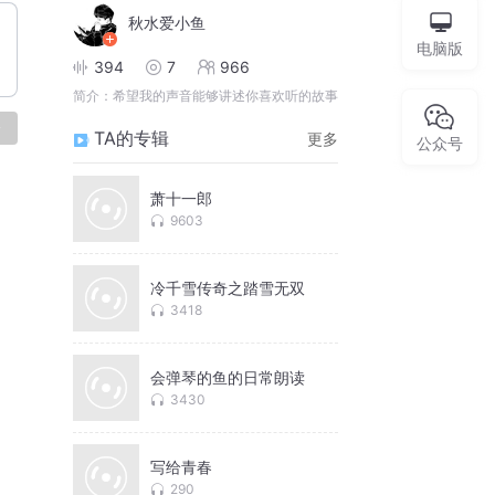
秋水爱小鱼
电脑版
394
7
966
简介：
希望我的声音能够讲述你喜欢听的故事
论
TA的专辑
更多
公众号
萧十一郎
9603
冷千雪传奇之踏雪无双
3418
会弹琴的鱼的日常朗读
3430
写给青春
290