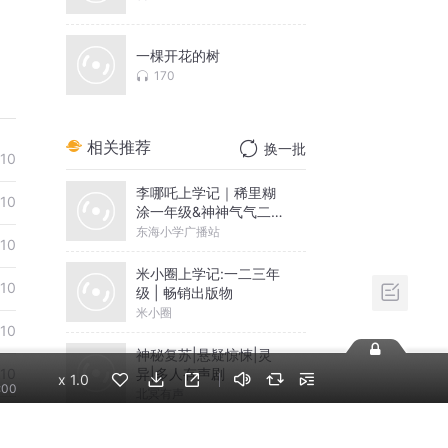
一棵开花的树
170
相关推荐
换一批
10
李哪吒上学记｜稀里糊
10
涂一年级&神神气气二年
级
东海小学广播站
10
米小圈上学记:一二三年
10
级 | 畅销出版物
米小圈
10
神秘复苏|悬疑惊悚|灵
异|多人有声剧
10
x
1.0
:00
北冥有声
10
摸金天师【第一季】