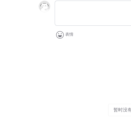
表情
暂时没