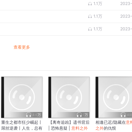
1.1万
2023-
1.1万
2023-
1.1万
2023-
查看更多
4.6万
1万
49
重生之都市狂少崛起丨
【离奇追凶】遗书背后
相逢已迟/隐藏在
意
屌丝逆袭丨人生，总有
| 恐怖悬疑 |
意料之外
之外
的仇恨