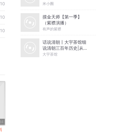
10
米小圈
摸金天师【第一季】
10
（紫襟演播）
有声的紫襟
10
话说清朝丨大宇茶馆细
说清朝三百年历史|从努
尔哈赤到末代皇帝溥仪|
大宇茶馆
康熙雍正乾隆
94
料