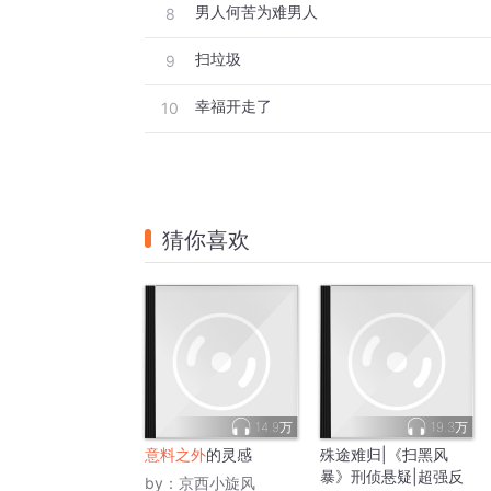
男人何苦为难男人
8
扫垃圾
9
幸福开走了
10
猜你喜欢
14.9万
19.3万
意料之外
的灵感
殊途难归|《扫黑风
暴》刑侦悬疑|超强反
by：
京西小旋风