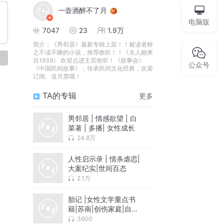
一壶酒醉不了月
电脑版
7047
23
1.9万
简介：
《男邻居》最新专辑上架！！被读者称
之不读不睡的小说，推荐收听！！《夫人她来
论
自1938》 欢迎点进主页收听！《故事会》
公众号
《中国民间故事》，传承民间文化经典，欢迎
订阅、送月票哦！
TA的专辑
更多
男邻居 | 情感欲望 | 白
菜著 | 多播| 女性成长
24.8万
人性启示录 | 情杀虐恋|
大案纪实|世间百态
2.1万
胎记 |女性文学重点书
籍|苏南|创伤家庭|自愈
觉醒
3600