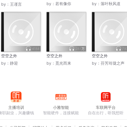
些
意料之外
by：
若有像你
by：
落叶秋风道
by：
王谨言
4184
28.1万
79
空空之外
空空之外
空空之外
by：
静迎
by：
觅光而来
by：
芬芳玲珑之声
主播培训
小雅智能
车联网平台
兼职副业，兴趣赚钱
智能硬件，连接赋能
自在出行，听我想听