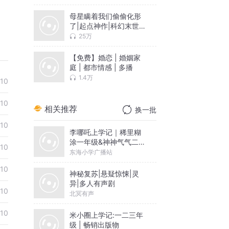
母星瞒着我们偷偷化形
了|起点神作|科幻末世|
求生|脑洞
25万
【免费】婚恋 | 婚姻家
庭 | 都市情感 | 多播
1.4万
10
10
相关推荐
换一批
10
李哪吒上学记｜稀里糊
涂一年级&神神气气二年
10
级
东海小学广播站
10
神秘复苏|悬疑惊悚|灵
异|多人有声剧
10
北冥有声
10
米小圈上学记:一二三年
级 | 畅销出版物