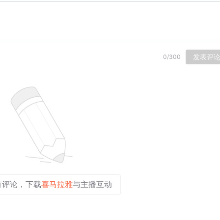
发表评
0
/
300
有评论，下载
喜马拉雅
与主播互动