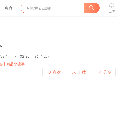
电台
上传
外
:53:14
02:20
1.2万
会 | 精品小故事
喜欢
下载
分享