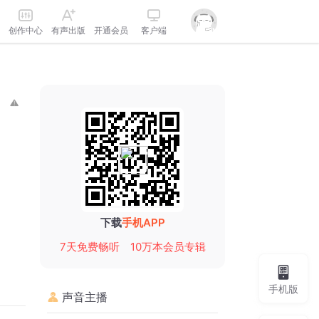
创作中心
有声出版
开通会员
客户端
下载
手机APP
7天免费畅听
10万本会员专辑
手机版
声音主播