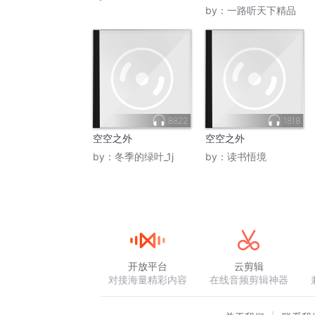
转
意料之外
by：
一路听天下精品
8822
1818
空空之外
空空之外
by：
冬季的绿叶_1j
by：
读书悟境
开放平台
云剪辑
对接海量精彩内容
在线音频剪辑神器