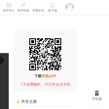
创作中心
有声出版
开通会员
客户端
下载
手机APP
7天免费畅听
10万本会员专辑
手机版
声音主播