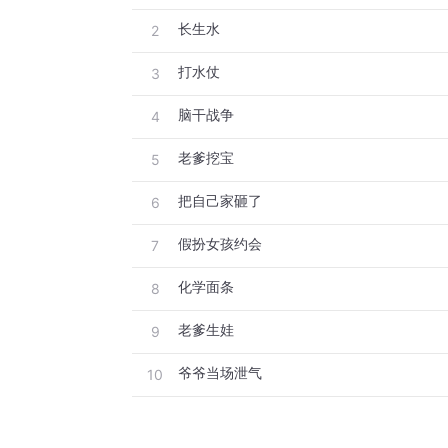
长生水
2
打水仗
3
脑干战争
4
老爹挖宝
5
把自己家砸了
6
假扮女孩约会
7
化学面条
8
老爹生娃
9
爷爷当场泄气
10