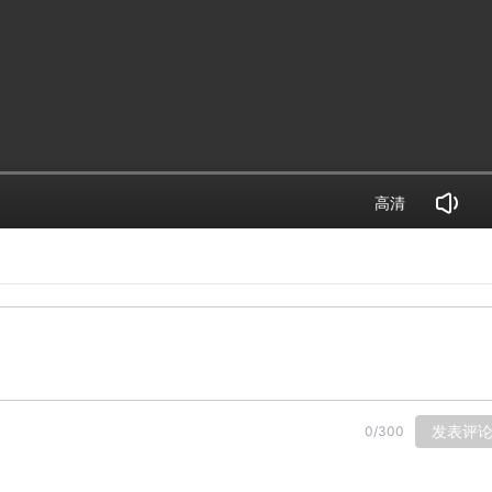
高清
发表评
0
/
300