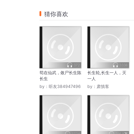
猜你喜欢
372
3336
苟在仙武，敛尸长生陈
长生轮,长生一人，灭
长生
一人
by：
听友384947496
by：
肃慎客
3724
216.9万