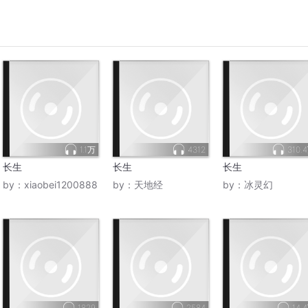
1.1万
4312
310.
长生
长生
长生
by：
xiaobei1200888
by：
天地经
by：
冰灵幻
1829
2584
14.