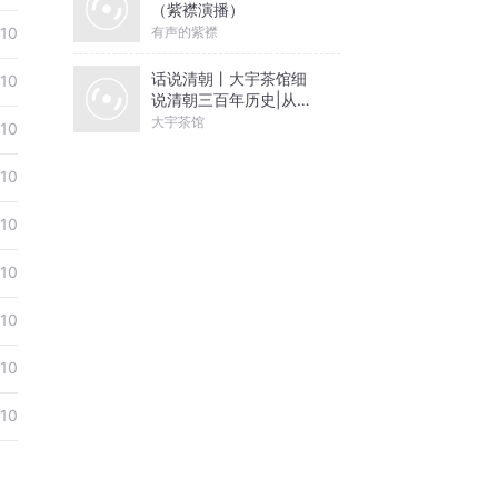
（紫襟演播）
有声的紫襟
10
话说清朝丨大宇茶馆细
10
说清朝三百年历史|从努
尔哈赤到末代皇帝溥仪|
大宇茶馆
10
康熙雍正乾隆
10
10
10
10
10
10