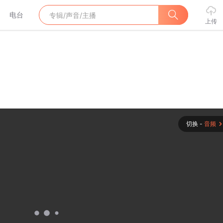
电台
上传
切换 -
音频