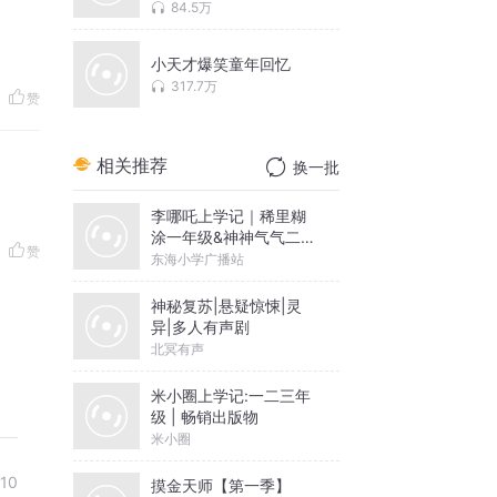
84.5万
小天才爆笑童年回忆
317.7万
赞
相关推荐
换一批
李哪吒上学记｜稀里糊
涂一年级&神神气气二年
赞
级
东海小学广播站
神秘复苏|悬疑惊悚|灵
异|多人有声剧
北冥有声
米小圈上学记:一二三年
级 | 畅销出版物
米小圈
10
摸金天师【第一季】