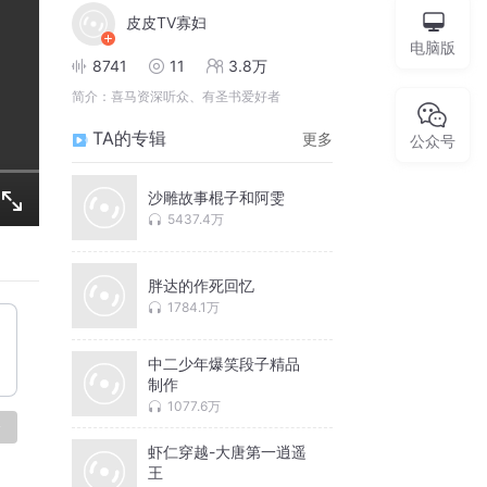
皮皮TV寡妇
电脑版
8741
11
3.8万
简介：
喜马资深听众、有圣书爱好者
TA的专辑
更多
公众号
沙雕故事棍子和阿雯
5437.4万
胖达的作死回忆
1784.1万
中二少年爆笑段子精品
制作
1077.6万
论
虾仁穿越-大唐第一逍遥
王