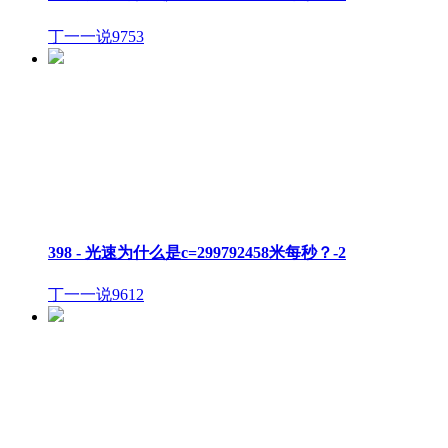
丁一一说
9753
398 - 光速为什么是c=299792458米每秒？-2
丁一一说
9612