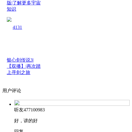
版|了解更多宇宙
知识
4131
银心剑传说3|
【双播】|再次踏
上寻剑之旅
用户评论
听友477100983
好，讲的好
回复