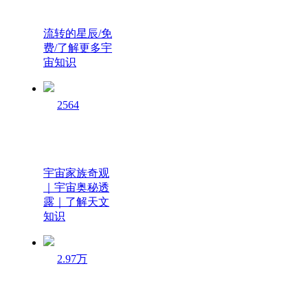
流转的星辰/免
费/了解更多宇
宙知识
2564
宇宙家族奇观
｜宇宙奥秘透
露｜了解天文
知识
2.97万