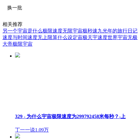
换一批
相关推荐
另一个宇宙是什么
极限速度
无限宇宙极
秒速九光年的旅行日记
速度与时间
速度无上限算什么设定
宙极天宇
速度世界
宇宙无极
大帝
极限宇宙
329 - 为什么宇宙极限速度为299792458米每秒？-上
丁一一说
1.09万