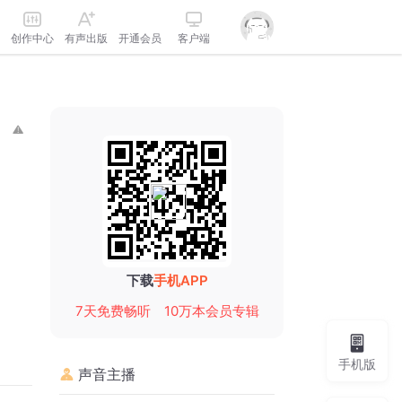
创作中心
有声出版
开通会员
客户端
下载
手机APP
7天免费畅听
10万本会员专辑
手机版
声音主播