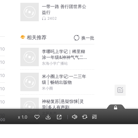
一带一路 善行团世界公
益行
2402
相关推荐
换一批
10
李哪吒上学记｜稀里糊
涂一年级&神神气气二年
10
级
东海小学广播站
10
米小圈上学记:一二三年
级 | 畅销出版物
米小圈
10
神秘复苏|悬疑惊悚|灵
10
异|多人有声剧
北冥有声
10
x
1.0
:00
摸金天师【第一季】
10
（紫襟演播）