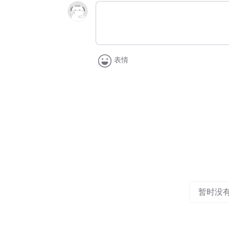
表情
暂时没