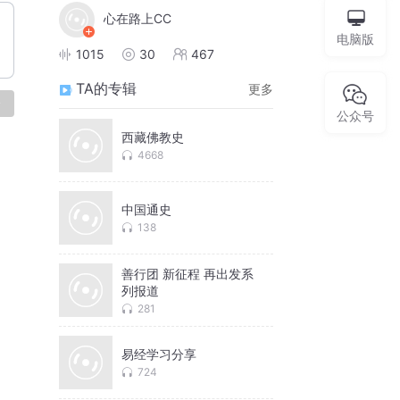
心在路上CC
电脑版
1015
30
467
TA的专辑
更多
论
公众号
西藏佛教史
4668
中国通史
138
善行团 新征程 再出发系
列报道
281
易经学习分享
724