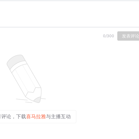
发表评
0
/
300
有评论，下载
喜马拉雅
与主播互动