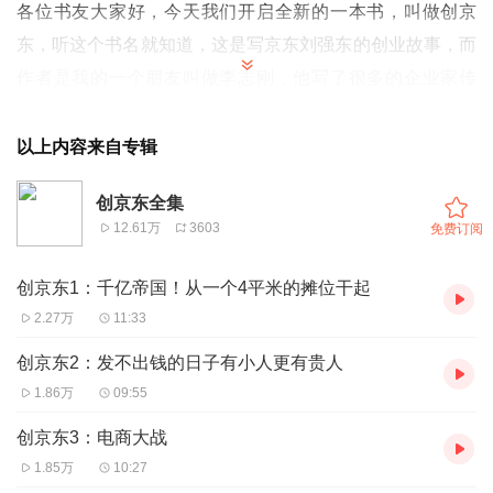
各位书友大家好，今天我们开启全新的一本书，叫做创京
东，听这个书名就知道，这是写京东刘强东的创业故事，而
作者是我的一个朋友叫做李志刚，他写了很多的企业家传
记，而且他写的书基本还原事实，写成功更写失败，基本上
把原来大家认为高高在上的那些神，还原成了一个人。希望
以上内容来自专辑
对想去创业，有梦想的朋友，能够带来些许的启发。作者将
创京东全集
京东分为三个阶段，在这里先给大家交代一下，这也是本书
12.61万
3603
免费订阅
的脉络，第一阶段就是1998年到2006年，是京东草创阶
段，刘强东在这个时间，完成了原始积累，获得了用户和资
创京东1：千亿帝国！从一个4平米的摊位干起
本，第二阶段是2007年到2010年，京东拿到第一次风险投
2.27万
11:33
资为标志，京东开始打造互联网的新世界。第三阶段就是
创京东2：发不出钱的日子有小人更有贵人
2011年到今天还在继续，京东曝出了快速的扩张，引进了
1.86万
09:55
世界级资本，并且成功上市，从而支撑了京东巨大的物流投
创京东3：电商大战
入。京东这三个阶段的划分，让京东从游击伏击战，进入了
1.85万
10:27
正规军的军团正面战场。而京东的迅速膨胀也给投资人带来