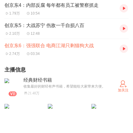
了8年150倍的回报。那么现在我们就走入作者的世界，开
创京东4：内部反腐 每年都有员工被警察抓走
始还原这段京东走过的历史。
1.79万
10:54
创京东5：大战苏宁 伤敌一千自损八百
2.10万
12:48
创京东6：强强联合 电商江湖只剩猫狗大战
2.74万
03:34
主播信息
经典财经书籍
收集最好的财经有声书籍，希望能给大家带来方便。
加关注
21.48万