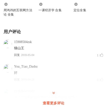
12.48万
37.26万
5.68万
周鸿祎的互联网方法
一课经济学 合集
定位全集
论 全集
用户评论
15908504zsk
猫山王
回复
2018-05-04
1
You_Tiao_Dashu
好
回复
2019-04-29
0
白龙Belen小白
怎么没提到奶茶的智能店和奢侈服装品牌？
查看更多评论
回复
2018-09-05
0