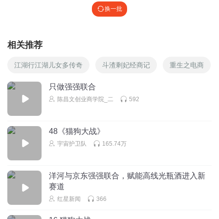
换一批
相关推荐
江湖行江湖儿女多传奇
斗渣剩妃经商记
重生之电商
只做强强联合
陈昌文创业商学院_二
592
48《猫狗大战》
宇宙护卫队
165.74万
洋河与京东强强联合，赋能高线光瓶酒进入新
赛道
红星新闻
366