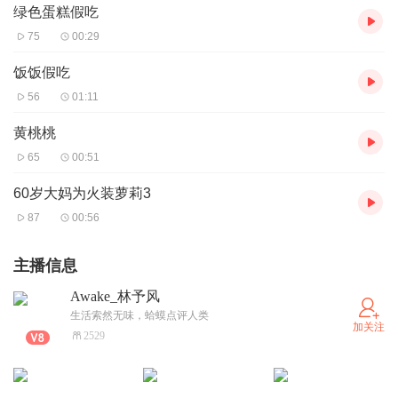
绿色蛋糕假吃
75
00:29
饭饭假吃
56
01:11
黄桃桃
65
00:51
60岁大妈为火装萝莉3
87
00:56
主播信息
Awake_林予风
生活索然无味，蛤蟆点评人类
加关注
2529