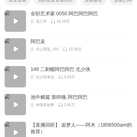
全职艺术家 0050 阿巴阿巴阿巴
流三声
49.29万
阿巴亥
天山雪莲_v50
10.38万
149 二刺螈阿巴阿巴 北少侠
北少侠来也
3.04万
池中鳞篇 第89集 阿巴阿巴
奇喵君故事
2.94万
【直播回听】 追梦人——阿木（1806500arrr的
推荐）