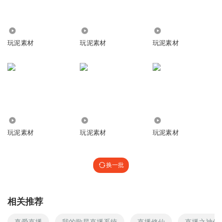
40
6853
9741
玩泥素材
玩泥素材
玩泥素材
2.49万
5432
3.12万
玩泥素材
玩泥素材
玩泥素材
换一批
相关推荐
真爱直播
我的歌星直播系统
直播修仙
直播之神仙