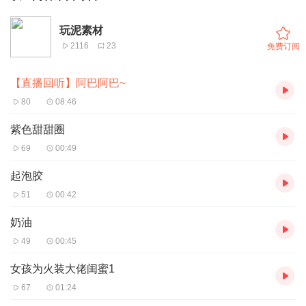
玩泥素材
2116
23
免费订阅
【直播回听】阿巴阿巴~
80
08:46
紫色甜甜圈
69
00:49
起泡胶
51
00:42
奶油
49
00:45
女孩为火装大佬闺蜜1
67
01:24