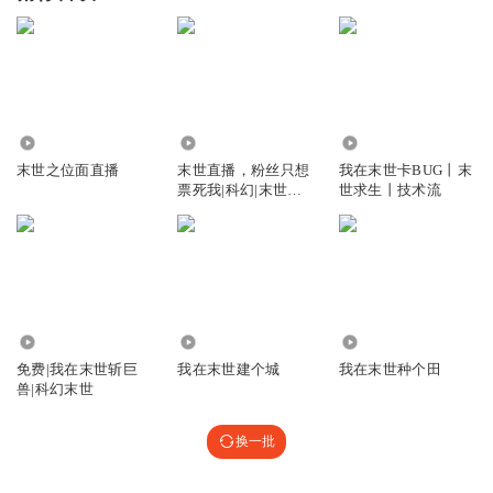
5.05万
6325
9.64万
末世之位面直播
末世直播，粉丝只想
我在末世卡BUG丨末
票死我|科幻|末世危
世求生丨技术流
机|直播|AI专辑
9.89万
6.35万
7159.94万
免费|我在末世斩巨
我在末世建个城
我在末世种个田
兽|科幻末世
换一批