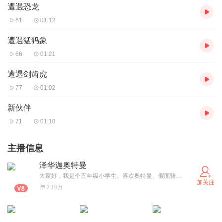
遭遇恐龙
61
01:12
遭遇猛犸象
66
01:21
遭遇剑齿虎
77
01:02
新伙伴
71
01:10
主播信息
泽华迦奥特曼
大家好，我是个五年级小学生。喜欢奥特曼、假面骑士和超级战队，我最擅长讲故事，欢迎大家关注我哦！
加关注
2.19万