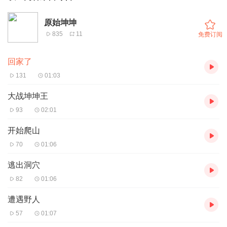
原始坤坤
835
11
免费订阅
回家了
131
01:03
大战坤坤王
93
02:01
开始爬山
70
01:06
逃出洞穴
82
01:06
遭遇野人
57
01:07