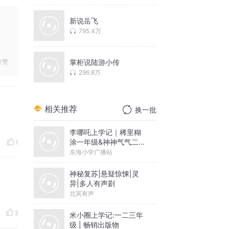
新说岳飞
795.4万
赞
掌柜说陆游小传
296.8万
相关推荐
换一批
李哪吒上学记｜稀里糊
涂一年级&神神气气二年
1
级
东海小学广播站
神秘复苏|悬疑惊悚|灵
异|多人有声剧
北冥有声
3
米小圈上学记:一二三年
级 | 畅销出版物