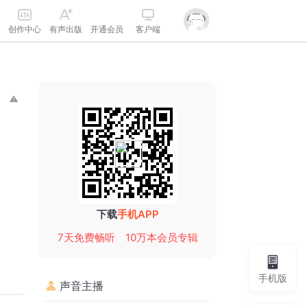
创作中心
有声出版
开通会员
客户端
下载
手机APP
7天免费畅听
10万本会员专辑
手机版
声音主播