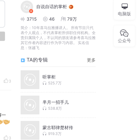
自说自话的掌柜
电脑版
3715
46
79万
简介：
10年喜马拉雅播讲人。 所有节目只代
表个人观点，不代表掌柜所供职任何机构。全
论
责归属我个人，不认同的朋友请参考喜马拉雅
公众号
其它作者内容进行作为学习内容。 实名信
息：张越飞
TA的专辑
更多
听掌柜
3
525.7万
芈月一招手儿
538.8万
解一
蒙古耶律楚材传
919.3万
3