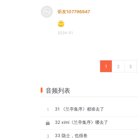
听友107796947
2024-01
1
2
3
音频列表
31 《兰亭集序》都谁去了
1
32 ximi《兰亭集序》哪去了
33 隐士，也很卷
3