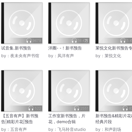
9679
16.4万
5.
试音集.新书预告
洋圈- -！新书预告
莱悦文化新书预告
by：
夜未央有声书馆
by：
凤洋有声
by：
莱悦文化
522
2551
8
【五音有声】新书预
工作室新书预告，片
新书预告&精彩片花
告|精彩片花|预告
花，demo合辑
经典片段
by：
五音有声
by：
飞马聆音studio
by：
和声剧场