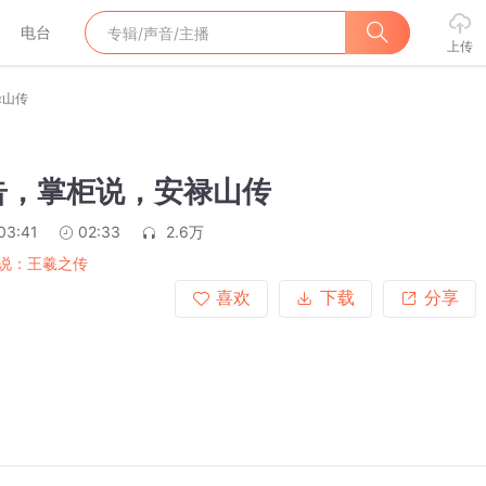
电台
上传
禄山传
告，掌柜说，安禄山传
03:41
02:33
2.6万
说：王羲之传
喜欢
下载
分享