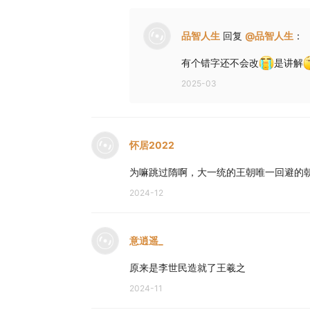
品智人生
回复
@
品智人生
：
有个错字还不会改
是讲解
2025-03
怀居2022
为嘛跳过隋啊，大一统的王朝唯一回避的
2024-12
意逍遥_
原来是李世民造就了王羲之
2024-11