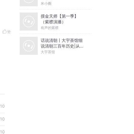
米小圈
摸金天师【第一季】
（紫襟演播）
有声的紫襟
赞
话说清朝丨大宇茶馆细
说清朝三百年历史|从努
尔哈赤到末代皇帝溥仪|
大宇茶馆
康熙雍正乾隆
10
10
10