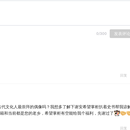
发表评
0
/
300
回复
古代文化人最崇拜的偶像吗？我想多了解下谢安希望掌柜扒着史书帮我谅
祖籍和当前都是您的老乡，希望掌柜有空能给我个福利，先谢过了
回复