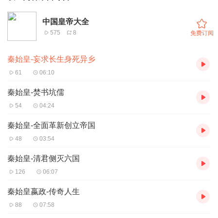
中国皇帝大全
575
8
免费订阅
秦始皇-妄求长生身死异乡
61
06:10
秦始皇-焚书坑儒
54
04:24
秦始皇-全面革新创立帝国
48
03:54
秦始皇-清君侧灭六国
126
06:07
秦始皇嬴政-传奇人生
88
07:58