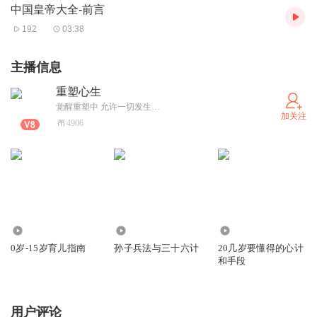
中国皇帝大全-前言
192
03:38
主播信息
重塑心生
觉醒重塑中 允许一切发生…
加关注
4906
0
119.77万
1.14万
0岁-15岁育儿指南
孙子兵法与三十六计
20几岁要懂得的心计
和手段
用户评论