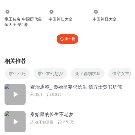
4919
5.11万
4010
帝王传奇·中国历代皇
中国神仙大全
中国神怪大全
帝大全·第1卷
换一批
相关推荐
求生不死
求生在幻想乡
死了都别求我
快穿女主只
资治通鉴_ 秦始皇妄求长生 信方士焚书坑儒
瀚月
6.81万
秦始皇的长生不老梦
在下独孤嘉
2.51万