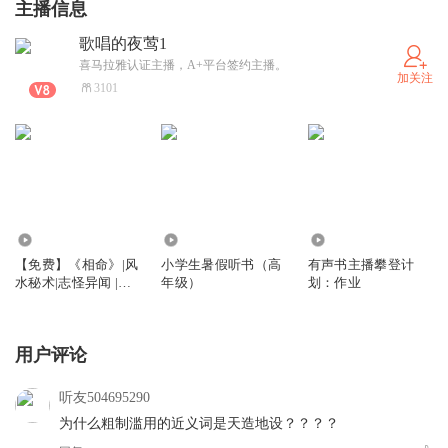
主播信息
歌唱的夜莺1
喜马拉雅认证主播，A+平台签约主播。
加关注
3101
2974
2338
981
【免费】《相命》|风
小学生暑假听书（高
有声书主播攀登计
水秘术|志怪异闻 |悬
年级）
划：作业
疑|玄幻
用户评论
听友504695290
为什么粗制滥用的近义词是天造地设？？？？