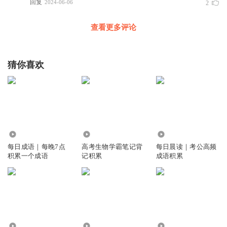
回复
2024-06-06
2
查看更多评论
猜你喜欢
4686
1.77万
22.70万
每日成语｜每晚7点
高考生物学霸笔记背
每日晨读｜考公高频
积累一个成语
记积累
成语积累
539
3.39万
241