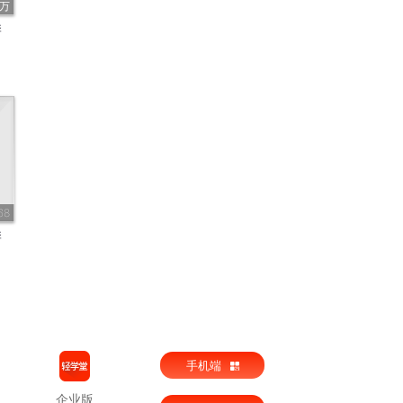
6万
季
68
季
手机端
企业版