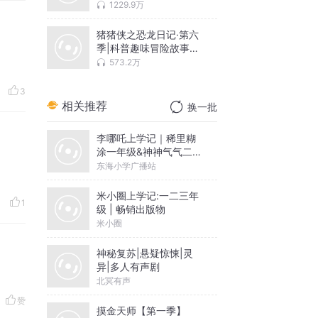
1229.9万
猪猪侠之恐龙日记·第六
季|科普趣味冒险故事
【天马座动画剧场】
573.2万
3
相关推荐
换一批
李哪吒上学记｜稀里糊
涂一年级&神神气气二年
级
东海小学广播站
米小圈上学记:一二三年
1
级 | 畅销出版物
米小圈
神秘复苏|悬疑惊悚|灵
异|多人有声剧
北冥有声
赞
摸金天师【第一季】