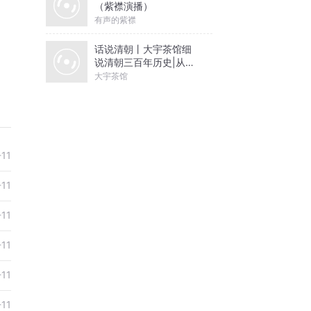
（紫襟演播）
有声的紫襟
话说清朝丨大宇茶馆细
说清朝三百年历史|从努
尔哈赤到末代皇帝溥仪|
大宇茶馆
康熙雍正乾隆
-11
-11
-11
-11
-11
-11