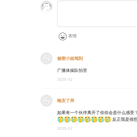
表情
秘密小姐驾到
广播体操队怕苦
2025-02
晚安了拜
如果有一个伙伴离开了你你会是什么感受
反正我是很
2025-02