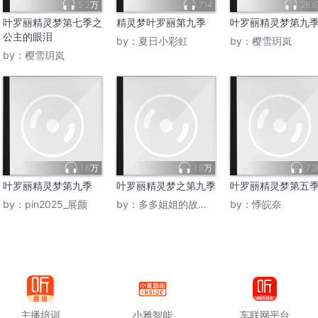
5.2万
714
28.
叶罗丽精灵梦第七季之
精灵梦叶罗丽第九季
叶罗丽精灵梦第九
公主的眼泪
by：
夏日小彩虹
by：
樱雪玥岚
by：
樱雪玥岚
1.6万
1.9万
73
叶罗丽精灵梦第九季
叶罗丽精灵梦之第九季
叶罗丽精灵梦第五
by：
pin2025_展颜
by：
多多姐姐的故事王国
by：
悸皖奈
主播培训
小雅智能
车联网平台