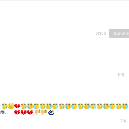
发表评
0
/
300
回复
？
想哭。！
回复