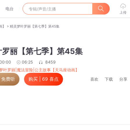
电台
上传
>
画】
精灵梦叶罗丽【第七季】第45集
叶罗丽【第七季】第45集
:00:00
06:25
8459
梦叶罗丽|魔法冒险|公主故事【天马座动画】
，免费听
购买 |
69
喜点
喜欢
下载
分享