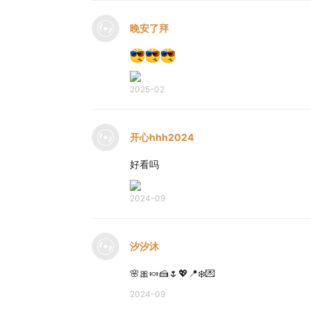
晚安了拜
2025-02
开心hhh2024
好看吗
2024-09
汐汐沐
🌸🎀🍬🍰🌷💖📍❄️💌
2024-09