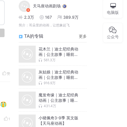
天马座动画剧场
电脑版
2.3万
167
389.9万
简介：
耳朵里的动画，让想象起飞
论
TA的专辑
更多
公众号
花木兰｜迪士尼经典动
画｜公主故事｜睡前故
事
561.3万
灰姑娘｜迪士尼经典动
赞
画｜公主故事｜睡前故
事
916.9万
魔发奇缘｜迪士尼经典
动画｜公主故事｜睡前
故事
431.4万
小猪佩奇3-9季 英文版
1
【天马座动画】