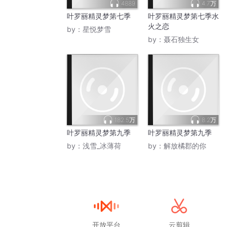
4889
4.7万
叶罗丽精灵梦第七季
叶罗丽精灵梦第七季水
火之恋
by：
星悦梦雪
by：
聂石独生女
182.5万
8.2万
叶罗丽精灵梦第九季
叶罗丽精灵梦第九季
by：
浅雪_冰薄荷
by：
解放橘郡的你
开放平台
云剪辑