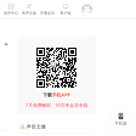
创作中心
有声出版
开通会员
客户端
下载
手机APP
7天免费畅听
10万本会员专辑
手机版
声音主播