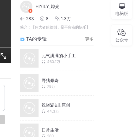
HIYILY_烨光
电脑版
283
8
1.3万
简介：
【伟大者的跌倒，是平庸者的快乐】
TA的专辑
更多
公众号
元气满满的小手工
460.1万
野猪佩奇
79万
祝晓涵&非原创
44.3万
论
日常生活
280