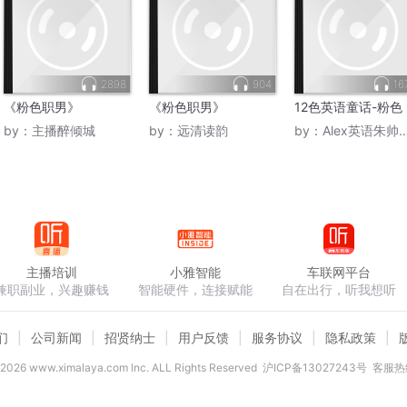
2898
904
16
《粉色职男》
《粉色职男》
12色英语童话-粉色
by：
主播醉倾城
by：
远清读韵
by：
Alex英语朱帅老师
主播培训
小雅智能
车联网平台
兼职副业，兴趣赚钱
智能硬件，连接赋能
自在出行，听我想听
们
公司新闻
招贤纳士
用户反馈
服务协议
隐私政策
2026
www.ximalaya.com lnc. ALL Rights Reserved
沪ICP备13027243号
客服热线