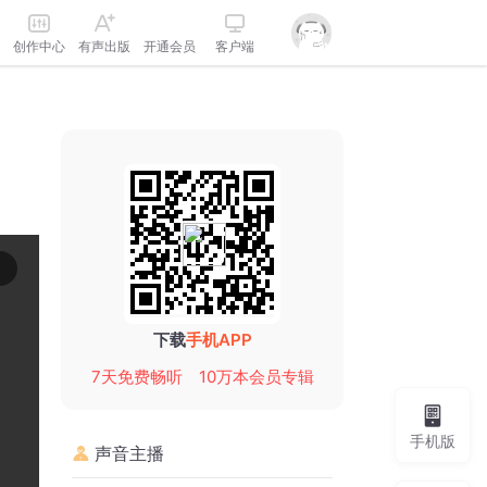
创作中心
有声出版
开通会员
客户端
下载
手机APP
7天免费畅听
10万本会员专辑
手机版
声音主播