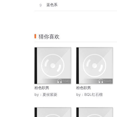
蓝色系
9
猜你喜欢
1040
5945
粉色职男
粉色职男
by：
夏候紫菱
by：
BQL红石榴