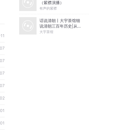
（紫襟演播）
有声的紫襟
话说清朝丨大宇茶馆细
说清朝三百年历史|从努
尔哈赤到末代皇帝溥仪|
大宇茶馆
-11
康熙雍正乾隆
07
07
07
07
02
01
01