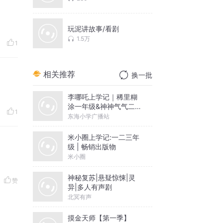
玩泥讲故事/看剧
1.5万
1
相关推荐
换一批
李哪吒上学记｜稀里糊
涂一年级&神神气气二年
1
级
东海小学广播站
米小圈上学记:一二三年
级 | 畅销出版物
米小圈
神秘复苏|悬疑惊悚|灵
赞
异|多人有声剧
北冥有声
摸金天师【第一季】