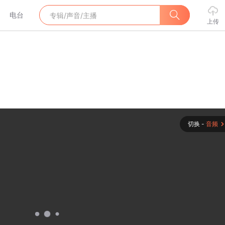
电台
上传
切换 -
音频