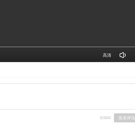
高清
发表评
0
/
300