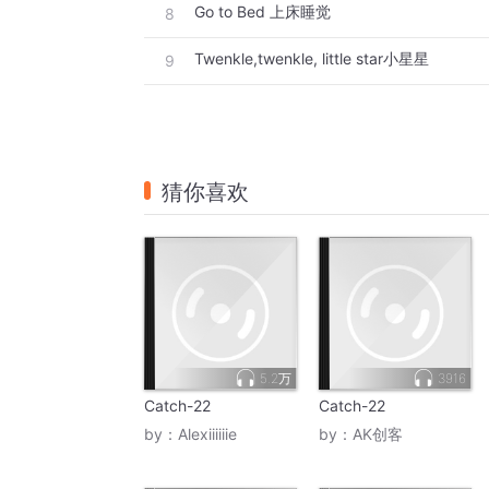
Go to Bed 上床睡觉
8
Twenkle,twenkle, little star小星星
9
猜你喜欢
5.2万
3916
Catch-22
Catch-22
by：
Alexiiiiiie
by：
AK创客