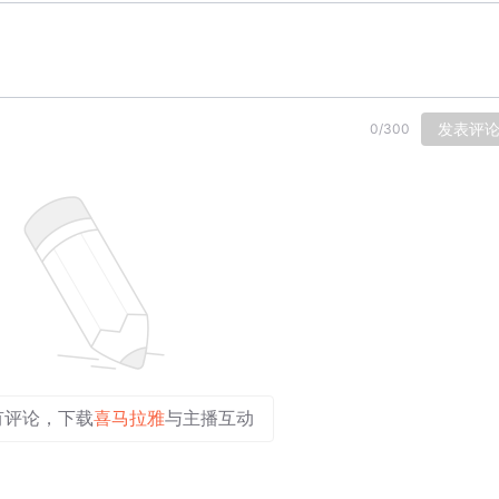
发表评
0
/
300
有评论，下载
喜马拉雅
与主播互动