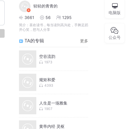
轻轻的青青的
电脑版
3661
56
1295
简介：
喜欢读书，每当读到高兴处，手舞足蹈
开心笑，想与人分享
论
公众号
TA的专辑
更多
空谷流韵
1973
规矩和爱
4393
人生是一场雅集
1907
黄帝内经 灵枢