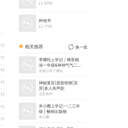
5064
种地书
1708
-11
相关推荐
换一批
-11
李哪吒上学记｜稀里糊
涂一年级&神神气气二年
-11
级
东海小学广播站
-11
神秘复苏|悬疑惊悚|灵
异|多人有声剧
北冥有声
-11
米小圈上学记:一二三年
-11
级 | 畅销出版物
米小圈
-11