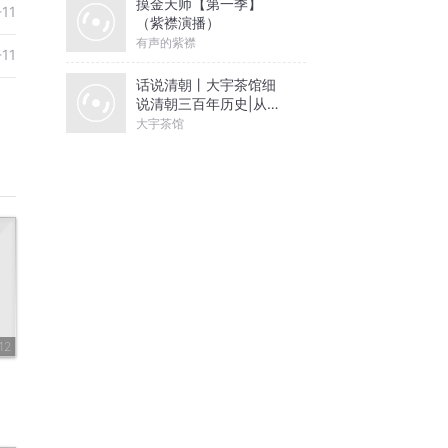
摸金天师【第一季】
-11
（紫襟演播）
有声的紫襟
-11
话说清朝丨大宇茶馆细
说清朝三百年历史|从努
尔哈赤到末代皇帝溥仪|
大宇茶馆
康熙雍正乾隆
12