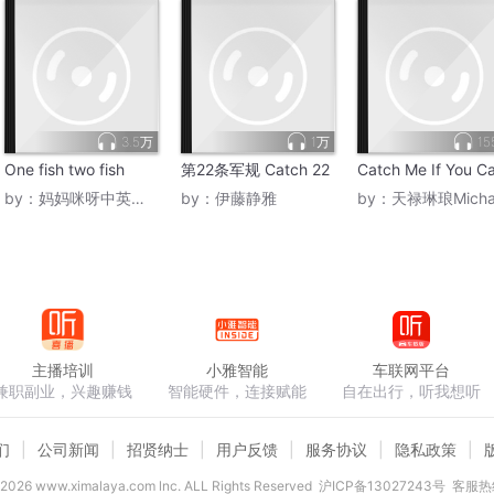
3.5万
1万
15
One fish two fish
第22条军规 Catch 22
Catch Me If You C
by：
妈妈咪呀中英文绘本
by：
伊藤静雅
by：
天禄琳琅Micha
主播培训
小雅智能
车联网平台
兼职副业，兴趣赚钱
智能硬件，连接赋能
自在出行，听我想听
们
公司新闻
招贤纳士
用户反馈
服务协议
隐私政策
2026
www.ximalaya.com lnc. ALL Rights Reserved
沪ICP备13027243号
客服热线