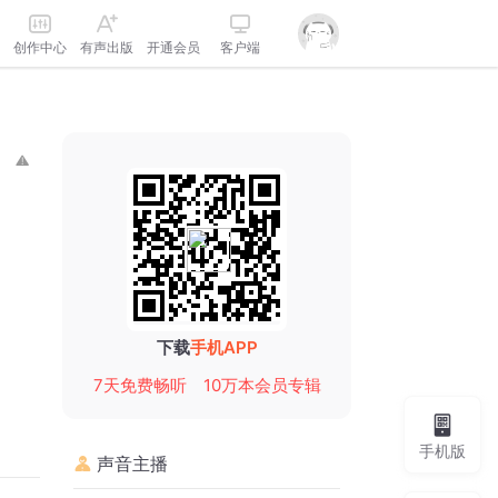
创作中心
有声出版
开通会员
客户端
下载
手机APP
7天免费畅听
10万本会员专辑
手机版
声音主播