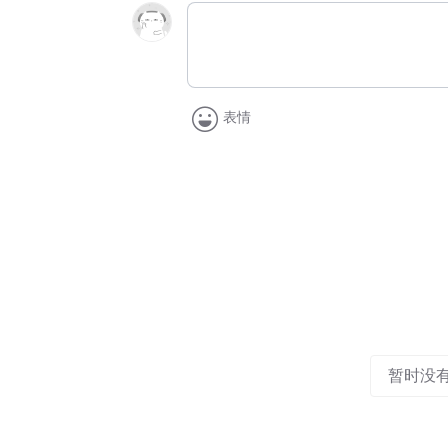
表情
暂时没