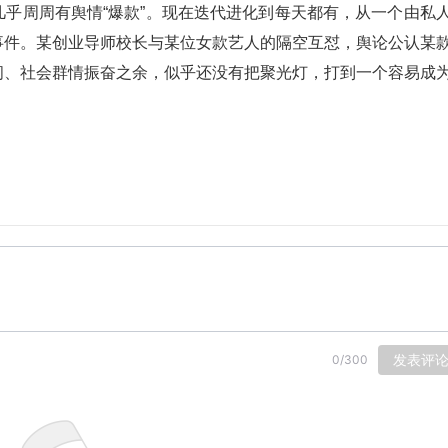
乎周周有舆情“爆款”。现在迭代进化到每天都有，从一个由私
事件。某创业导师校长与某位女款艺人的隔空互怼，舆论公认某
间、社会群情振奋之余，似乎还没有把聚光灯，打到一个容易成
发表评
0
/
300