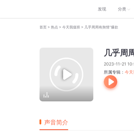
发现
分类
>
>
>
首页
热点
今天我值班
几乎周周有舆情“爆款
几乎周
2023-11-21 10
所属专辑：
今天
声音简介