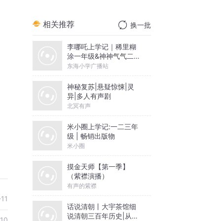
相关推荐
换一批
李哪吒上学记｜稀里糊
涂一年级&神神气气二年
级
东海小学广播站
神秘复苏|悬疑惊悚|灵
异|多人有声剧
北冥有声
米小圈上学记:一二三年
级 | 畅销出版物
米小圈
摸金天师【第一季】
（紫襟演播）
有声的紫襟
-11
话说清朝丨大宇茶馆细
说清朝三百年历史|从努
10