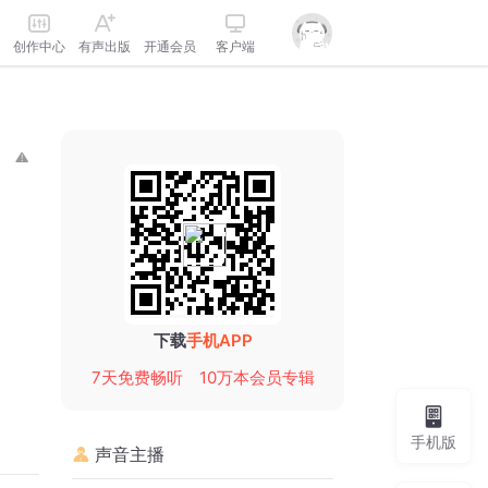
创作中心
有声出版
开通会员
客户端
下载
手机APP
7天免费畅听
10万本会员专辑
手机版
声音主播