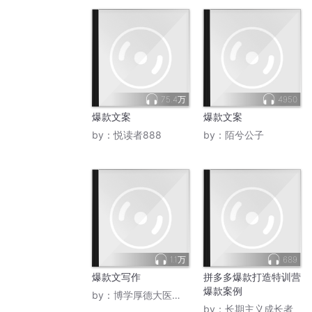
75.4万
4950
爆款文案
爆款文案
by：
悦读者888
by：
陌兮公子
1.1万
689
爆款文写作
拼多多爆款打造特训营
爆款案例
by：
博学厚德大医精诚
by：
长期主义成长者