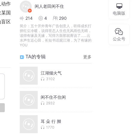
人动作
闲人老田闲不住
款某国
电脑版
214
4
290
为盲区
简介：
五十开外青年广告创意人，听得成长打
拼红尘冷暖，说得世态人生也无风雨也无晴，
读得有缘及无缘，写得方面那就甭说了……云
公众号
水声生近心田，长短书话观江湖，为了有缘的
YOU
TA的专辑
更多
江湖烟火气
3102
闲不住不住闲
2932
论
耳 朵 行 脚
1770