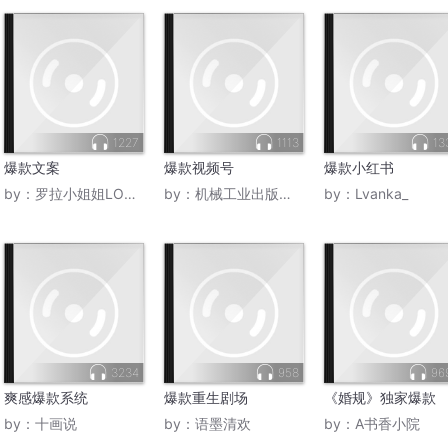
1227
1113
13
爆款文案
爆款视频号
爆款小红书
by：
罗拉小姐姐LOLA172HK
by：
机械工业出版社CMP
by：
Lvanka_
3234
958
96
爽感爆款系统
爆款重生剧场
《婚规》独家爆款
by：
十画说
by：
语墨清欢
by：
A书香小院