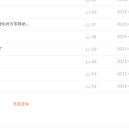
2023-
50
想“借得”满载羽箭而归，必有投入，一艘艘驶向对方军阵的列船
2023-
31
2023-
38
”
2023-
59
2023-
49
2023-
53
2023-
54
查看更多