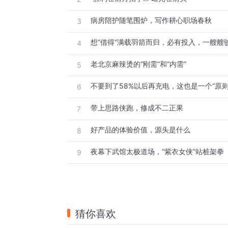
病房陪护随笔围炉，写作耕心职场春秋
3
4
老北京麻辣烫的“刚需”和“内需”
5
不要到了58%以后再充电，这也是一个“原则
6
带上思路侠跑，修成不二正果
7
好产品的体验价值，源头是什么
8
夜幕下武馆太极道场，“紫衣女侠”站桩架拳
9
猜你喜欢