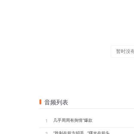
暂时没
音频列表
几乎周周有舆情“爆款
1
“胜利在前方招手…”曙光在前头
2