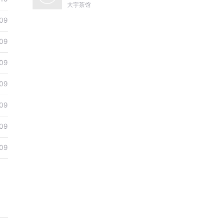
尔哈赤到末代皇帝溥仪|
大宇茶馆
康熙雍正乾隆
09
09
09
09
09
09
09