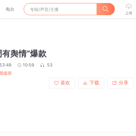
电台
上传
周有舆情“爆款
:53:48
10:59
53
我值班
喜欢
下载
分享