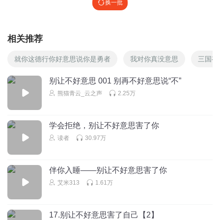
换一批
相关推荐
就你这德行你好意思说你是勇者
我对你真没意思
三国有
别让不好意思 001 别再不好意思说“不”
熊猫青云_云之声
2.25万
学会拒绝，别让不好意思害了你
读者
30.97万
伴你入睡——别让不好意思害了你
艾米313
1.61万
17.别让不好意思害了自己【2】