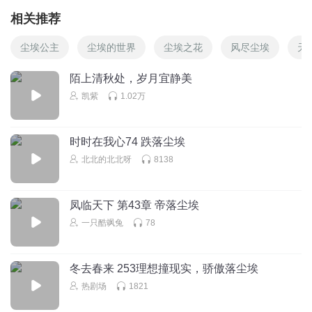
相关推荐
尘埃公主
尘埃的世界
尘埃之花
风尽尘埃
天
陌上清秋处，岁月宜静美
凯紫
1.02万
时时在我心74 跌落尘埃
北北的北北呀
8138
凤临天下 第43章 帝落尘埃
一只酷飒兔
78
冬去春来 253理想撞现实，骄傲落尘埃
热剧场
1821