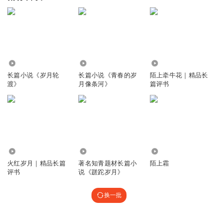
662
220.51万
2999
长篇小说《岁月轮
长篇小说《青春的岁
陌上牵牛花｜精品长
渡》
月像条河》
篇评书
2400
22.43万
1555
火红岁月｜精品长篇
著名知青题材长篇小
陌上霜
评书
说《蹉跎岁月》
换一批