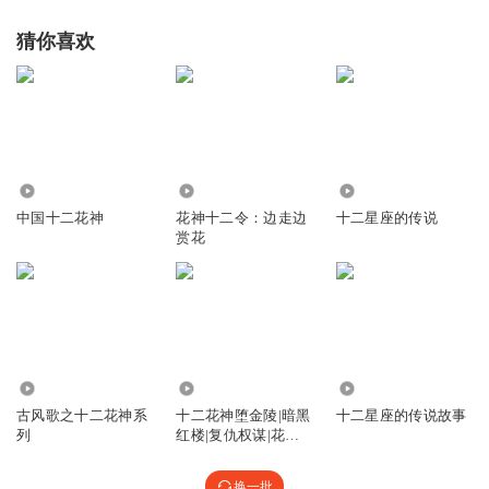
猜你喜欢
1397
821
1236
中国十二花神
花神十二令：边走边
十二星座的传说
赏花
4235
5871
36.97万
古风歌之十二花神系
十二花神堕金陵|暗黑
十二星座的传说故事
列
红楼|复仇权谋|花神
重生|红楼同人|凄美
悲剧|金陵十二钗
换一批