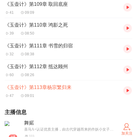
《玉壶计》第109章 取回底座
41
09:09
《玉壶计》第110章 鸿影之死
39
08:50
《玉壶计》第111章 书雪的归宿
32
08:38
《玉壶计》第112章 抵达顾州
60
08:26
《玉壶计》第113章杨宗繁归来
47
09:01
主播信息
舞婼
喜马A+认证优质主播，由古代穿越而来的作妖小女子一枚，走过路过，不要忘记关注、订阅、月票、评论，别逼我跪下来求你呦
加关注
333