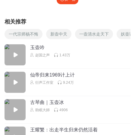
相关推荐
一代宗师杨不悔
新壶中天
一壶清水走天下
妖壶证
玉壶吟
赵国之声
1.43万
仙帝归来1969计上计
衍声工作室
9.24万
古琴曲｜玉壶冰
助眠大師
4906
王耀繁：出走半生归来仍然活着