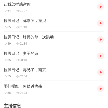
让我怎样感谢你
64
01:07
拉贝日记：你别哭，拉贝
65
01:48
拉贝日记：脉搏的每一次跳动
39
01:34
拉贝日记：妻子的诗
55
00:40
拉贝日记：再见了，南京！
55
02:04
雨打樱红，何处诉离殇
55
04:23
主播信息