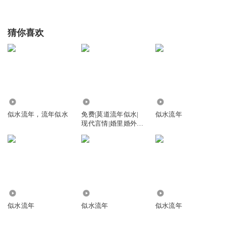
猜你喜欢
4.02万
1226
896
似水流年，流年似水
免费|莫道流年似水|
似水流年
现代言情|婚里婚外|
都市|婚恋
648
7530
3.19万
似水流年
似水流年
似水流年