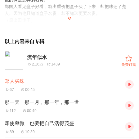
郑国人看见盒子好看，就出重价把盒子买了下来；却把珠还了楚
人。因为他只知道盒子名贵，却不知珠更要名贵。
（原出田俅子）
以上内容来自专辑
流年似水
2.16万
1439
免费订阅
郑人买珠
67
00:45
那一天，那一月，那一年，那一世
112
00:49
即使卑微，也要把自己活得茂盛
89
10:39