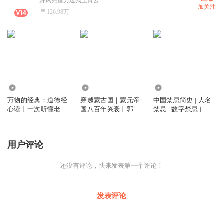
好风凭借力送我上青云
加关注
126.98万
2.82万
4933
4891
万物的经典：道德经
穿越蒙古国｜蒙元帝
中国禁忌简史 | 人名
心读丨一次听懂老子
国八百年兴衰丨郭建
禁忌 | 数字禁忌 | 居
大智慧丨专治焦虑，
龙实地骑行纪实
住禁忌 | 言语禁忌 |
走出低谷期丨聪明人
经商禁忌
必听
用户评论
还没有评论，快来发表第一个评论！
发表评论