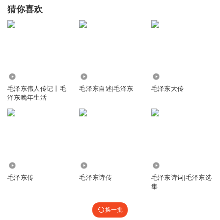
猜你喜欢
1176.90万
4.02万
7580
毛泽东伟人传记丨毛
毛泽东自述|毛泽东
毛泽东大传
泽东晚年生活
1715
1471
21.20万
毛泽东传
毛泽东诗传
毛泽东诗词|毛泽东选
集
换一批