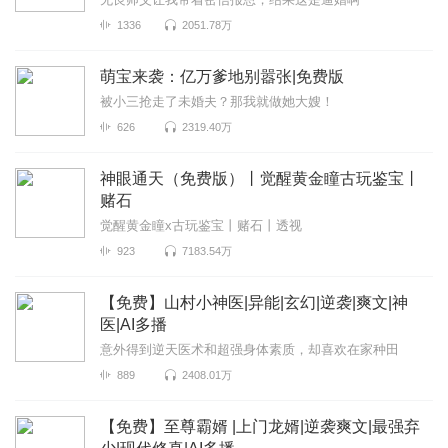
1336
2051.78万
萌宝来袭：亿万爹地别嚣张|免费版
被小三抢走了未婚夫？那我就做她大嫂！
626
2319.40万
神眼通天（免费版）丨觉醒黄金瞳古玩鉴宝丨
赌石
觉醒黄金瞳x古玩鉴宝丨赌石丨透视
923
7183.54万
【免费】山村小神医|异能|玄幻|逆袭|爽文|神
医|AI多播
意外得到逆天医术和超强身体素质，却喜欢在家种田
889
2408.01万
【免费】至尊霸婿 |上门龙婿|逆袭爽文|最强弃