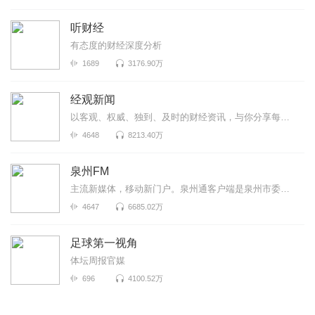
听财经
有态度的财经深度分析
1689
3176.90万
经观新闻
以客观、权威、独到、及时的财经资讯，与你分享每个重要时刻！A股每日复盘、大公司财报正在持续更新中！
4648
8213.40万
泉州FM
主流新媒体，移动新门户。泉州通客户端是泉州市委市政府重点扶持、泉州晚报社全力打造的泉州智慧城市移...
4647
6685.02万
足球第一视角
体坛周报官媒
696
4100.52万