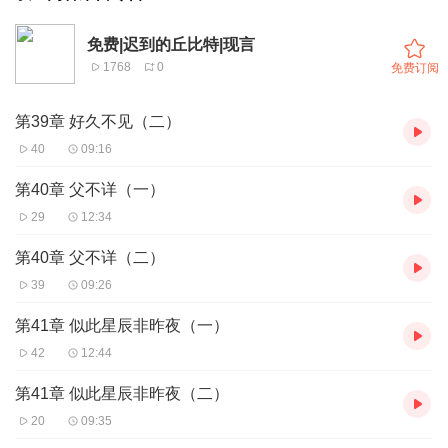
免费|迟到的丘比特|现言
1768
0
免费订阅
第39章 好久不见（二）
40
09:16
第40章 父不详（一）
29
12:34
第40章 父不详（二）
39
09:26
第41章 似此星辰非昨夜（一）
42
12:44
第41章 似此星辰非昨夜（二）
20
09:35