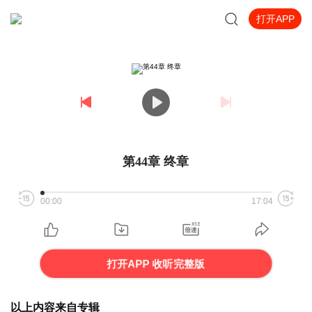
打开APP
第44章 终章
00:00
17:04
打开APP 收听完整版
以上内容来自专辑