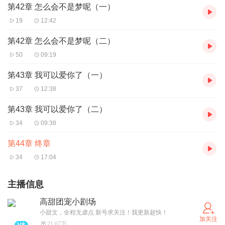
第42章 怎么会不是梦呢（一）
19
12:42
第42章 怎么会不是梦呢（二）
50
09:19
第43章 我可以爱你了（一）
37
12:38
第43章 我可以爱你了（二）
34
09:38
第44章 终章
34
17:04
主播信息
高甜团宠小剧场
小甜文，全程无虐点 新号求关注！我更新超快！
加关注
21.67万