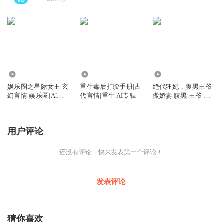
1.39万
139
825
娱乐圈之星际女王|玄
重生毒后打脸手册|古
绝代狂妃，腹黑王爷
幻言情|娱乐圈|AI专
代言情|重生|AI专辑
傲娇妻|腹黑|王爷|王
辑
妃|AI专辑
用户评论
还没有评论，快来发表第一个评论！
发表评论
猜你喜欢