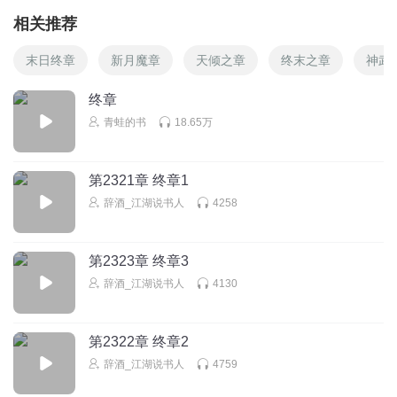
相关推荐
末日终章
新月魔章
天倾之章
终末之章
神武
终章
青蛙的书
18.65万
第2321章 终章1
辞酒_江湖说书人
4258
第2323章 终章3
辞酒_江湖说书人
4130
第2322章 终章2
辞酒_江湖说书人
4759