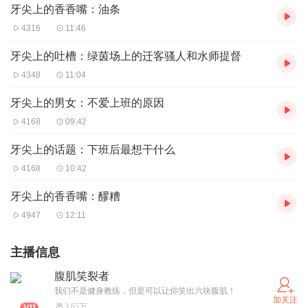
牙尖上的香香嘴：油条
4316
11:46
牙尖上的吐槽：绿茵场上的迁客骚人和水师提督
4348
11:04
牙尖上的男女：不爱上班的原因
4168
09:42
牙尖上的话题：下班后最想干什么
4168
10:42
牙尖上的香香嘴：醪糟
4947
12:11
主播信息
腹肌笑裂者
我们不是健身教练，但是可以让你笑出六块腹肌！
加关注
3.65万