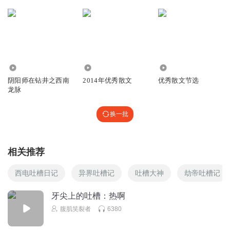
4414
7519
679
阴阳师在钻井之西南
2014年优秀散文
优秀散文节选
龙脉
换一批
相关推荐
西电吐槽日记
异界吐槽记
吐槽大神
劫帝吐槽记
牙尖上的吐槽：热啊
腹肌笑裂者
6380