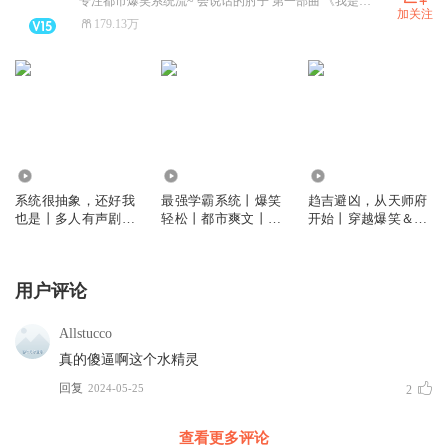
专注都市爆笑系统流~ 会说话的肘子 第一部曲 《我是大玩家》火热上架中！
加关注
179.13万
325.50万
300.50万
282.21万
系统很抽象，还好我
最强学霸系统丨爆笑
趋吉避凶，从天师府
也是丨多人有声剧丨
轻松丨都市爽文丨多
开始丨穿越爆笑＆轻
爆笑修仙爆梗
人有声剧丨校园青春
松沙雕丨凡人修仙传
丨热血爽文丨会员免
丨多人剧
费
用户评论
Allstucco
真的傻逼啊这个水精灵
回复
2024-05-25
2
查看更多评论