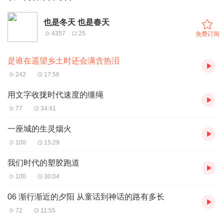
也是冬天 也是春天
4357
25
免费订阅
是谁在遥望乡土时还会满含热泪
242
17:56
用文字收拢时代速度的缰绳
77
34:41
一座城的生灵烟火
100
15:29
我们时代的塑胶跑道
100
30:04
06 渐行渐近的夕阳 从童话到神话的路有多长
72
11:55