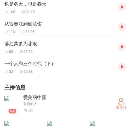
也是冬天，也是春天
106
31:15
从富春江到硕莪馆
118
38:05
落红萧萧为哪般
68
17:32
一个人和三个时代（下）
82
16:38
主播信息
爱美丽中国
有趣的人
加关注
723