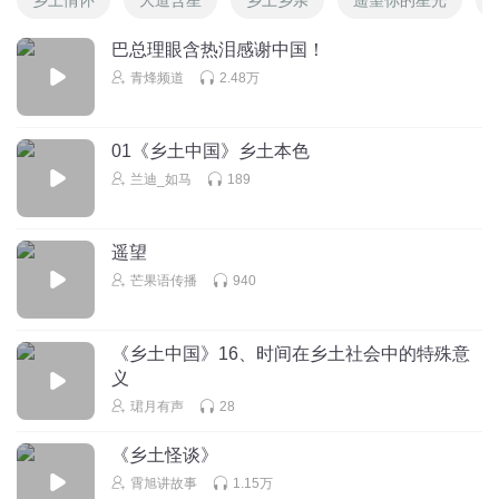
巴总理眼含热泪感谢中国！
青烽频道
2.48万
01《乡土中国》乡土本色
兰迪_如马
189
遥望
芒果语传播
940
《乡土中国》16、时间在乡土社会中的特殊意
义
珺月有声
28
《乡土怪谈》
霄旭讲故事
1.15万