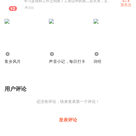
学习是我和工作之间除了工资以外的第二层关系，互相验证进步。 学习是我遇到形形色色的你， 可以用世界的客观规律交流， 而不是互换生活的烦躁。
加关注
866
3656
1.88万
1.31万
客乡风月
声音小记，每日打卡
诗经
用户评论
还没有评论，快来发表第一个评论！
发表评论