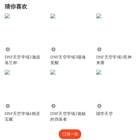
猜你喜欢
1879
1761
1987
DNF天空学域3激战
DNF天空学域5噬魂
DNF天空学域1死神
洛兰杯
觉醒
来袭
1905
1721
5696
DNF天空学域4精灵
DNF天空学域2诡秘
国学天空
宝藏
的伪装者
换一批