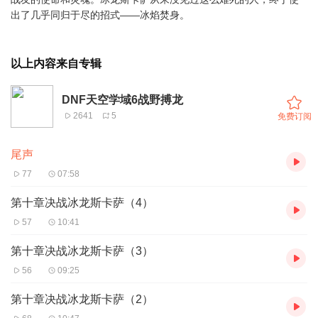
出了几乎同归于尽的招式——冰焰焚身。
以上内容来自专辑
DNF天空学域6战野搏龙
2641
5
免费订阅
尾声
77
07:58
第十章决战冰龙斯卡萨（4）
57
10:41
第十章决战冰龙斯卡萨（3）
56
09:25
第十章决战冰龙斯卡萨（2）