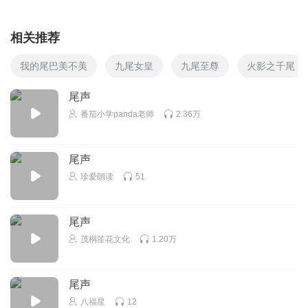
相关推荐
我的尾巴美不美
九尾女皇
九尾至尊
火影之千尾
尾声
番茄小学panda老师
2.36万
尾声
珍爱朗读
51
尾声
茂桐笙花文化
1.20万
尾声
八福星
12