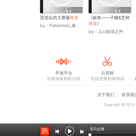
9480
1003
恐龙比武大赛最
终章
《鲑鱼——子㬚&芝梓
终章
》
by：
Fisherman_棘龙埃辛
by：
JLU南湖之声
开放平台
云剪辑
对接海量精彩内容
在线音频剪辑神器
关于我们
联系我
Copyright © 2012-
喜马拉雅