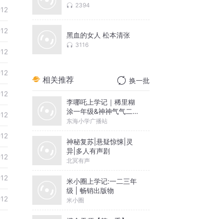
2394
-12
-12
黑血的女人 松本清张
3116
-12
-12
相关推荐
换一批
-12
李哪吒上学记｜稀里糊
涂一年级&神神气气二年
-12
级
东海小学广播站
-12
神秘复苏|悬疑惊悚|灵
异|多人有声剧
-12
北冥有声
-12
米小圈上学记:一二三年
级 | 畅销出版物
-12
米小圈