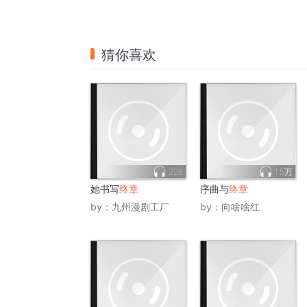
猜你喜欢
228
1.5万
她书写
终章
序曲与
终章
by：
九州漫剧工厂
by：
向啥啥红