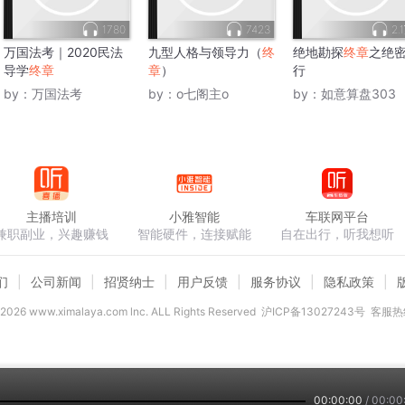
1780
7423
2.
万国法考｜2020民法
九型人格与领导力（
终
绝地勘探
终章
之绝
导学
终章
章
）
行
by：
万国法考
by：
o七阁主o
by：
如意算盘303
主播培训
小雅智能
车联网平台
兼职副业，兴趣赚钱
智能硬件，连接赋能
自在出行，听我想听
们
公司新闻
招贤纳士
用户反馈
服务协议
隐私政策
2026
www.ximalaya.com lnc. ALL Rights Reserved
沪ICP备13027243号
客服热线
00:00:00
/
00:00