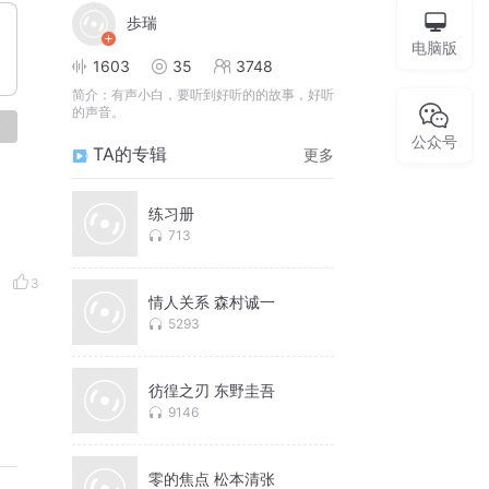
歩瑞
电脑版
1603
35
3748
简介：
有声小白，要听到好听的的故事，好听
的声音。
论
公众号
TA的专辑
更多
练习册
713
3
情人关系 森村诚一
5293
彷徨之刃 东野圭吾
9146
零的焦点 松本清张