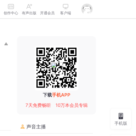
创作中心
有声出版
开通会员
客户端
下载
手机APP
7天免费畅听
10万本会员专辑
手机版
声音主播