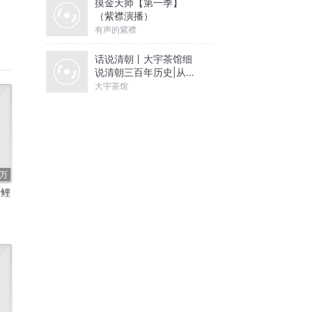
摸金天师【第一季】
（紫襟演播）
有声的紫襟
话说清朝丨大宇茶馆细
说清朝三百年历史|从努
尔哈赤到末代皇帝溥仪|
大宇茶馆
康熙雍正乾隆
8万
什鲤