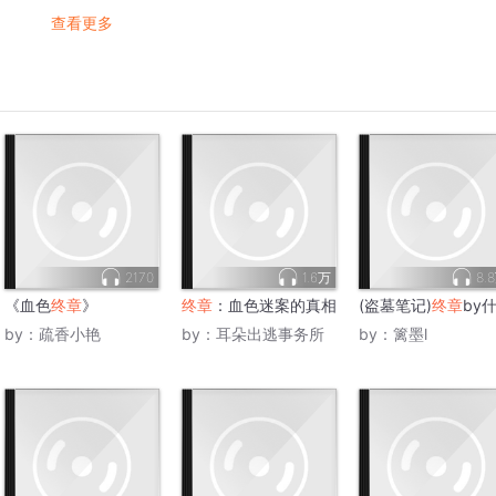
查看更多
2170
1.6万
8.
《血色
终章
》
终章
：血色迷案的真相
(盗墓笔记)
终章
by
by：
疏香小艳
by：
耳朵出逃事务所
by：
篱墨l