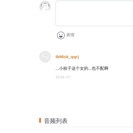
表情
tbNick_qqrj
…小枝子这个女的…也不配啊
2024-07
音频列表