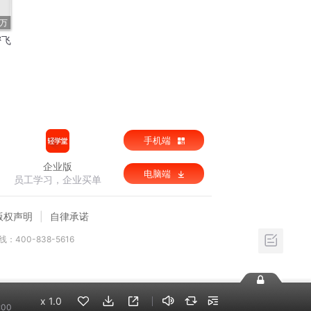
1万
密飞
手机端
企业版
电脑端
员工学习，企业买单
版权声明
自律承诺
：400-838-5616
x
1.0
:00