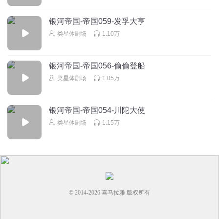
Boris_JHB
银河帝国-帝国059-发孚大亨
石瓦资从目前地球🌍时代穿越到几万年后的银河帝国时代了
类星体剧场
1.10万
吗？
回复
2023-12-11
3
银河帝国-帝国056-偷偷登船
类星体剧场
1.05万
银河帝国-帝国054-川陀大使
类星体剧场
1.15万
© 2014-
2026
喜马拉雅 版权所有