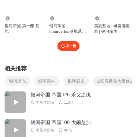
红库茶
好棋
1791
155
4.49万
回复
银河帝国 第一部 基
银河帝国，
美剧基地 | 爆笑聊美
2024-06-29
4
地
Foundation基地系列
剧 | 银河帝国
第四部
摸摸鞋
换一批
有人把这盘国际象棋步骤复原吗？
回复
2025-01-13
3
相关推荐
垚遥领先
这段与三体里面那个鹤椅在墓碑上爬，何其相似？
银河之光
银河武神
银河君主
105号世界大帝修成
回复
2024-08-25
3
银河帝国-帝国026-杀父之仇
类星体剧场
1.10万
萌犬睡觉
前几天有次连更三集~我说完了~接下来不定多久不更呢~结果
这几天都按时更~我该怎么赔偿官方呢~月票本来就是都投的~
银河帝国-帝国100-大闹芝加
要不…借大家点月票用用？明年还~
类星体剧场
9072
回复
2023-12-09
2