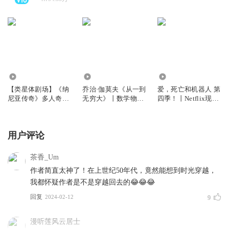
159.20万
234.37万
2.69万
【类星体剧场】《纳
乔治·伽莫夫《从一到
爱，死亡和机器人 第
尼亚传奇》多人奇幻
无穷大》丨数学物理
四季！丨Netflix现象
有声剧 | 与《哈利波
科普作品，清华大学
级神剧，官方唯一授
特》《魔戒》齐名的
的入学礼物丨从一粒
权集结
奇幻著作沉浸式体验
原子到无穷宇宙
用户评论
魔法世界
茶香_Um
作者简直太神了！在上世纪50年代，竟然能想到时光穿越，
我都怀疑作者是不是穿越回去的😂😂😂
回复
2024-02-12
9
漫听莲风云居士