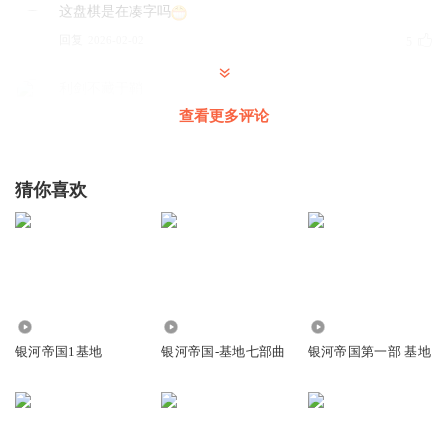
这盘棋是在凑字吗
回复
2026-02-02
5
利剑不藏于鞘
心灵感应能力，第二基地人的能力这个时候就产生了。骡的
查看更多评论
祖祖祖祖祖租倍
回复
2023-12-09
4
猜你喜欢
付林福临
回复 @
利剑不藏于鞘
:
突触放大器的作用吧？
罗志祥中山分祥
格鲁就是小黄人的领导者，坏蛋格鲁，所以脾气不好！
回复
2024-12-05
250
1.74万
62.38万
4
银河帝国1基地
银河帝国-基地七部曲
银河帝国第一部 基地
北冥有鱼其名为鲲2
想起现在还在延退，考虑过年轻的一代了吗？
回复
2024-11-21
4