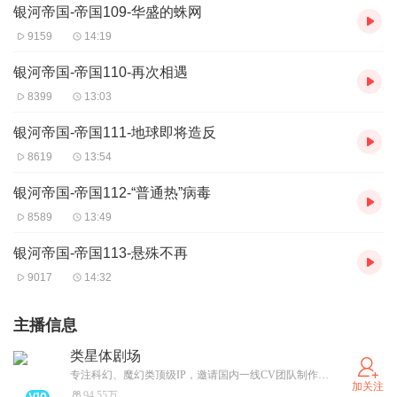
银河帝国-帝国109-华盛的蛛网
9159
14:19
银河帝国-帝国110-再次相遇
8399
13:03
银河帝国-帝国111-地球即将造反
8619
13:54
银河帝国-帝国112-“普通热”病毒
8589
13:49
银河帝国-帝国113-悬殊不再
9017
14:32
主播信息
类星体剧场
专注科幻、魔幻类顶级IP，邀请国内一线CV团队制作，让诸多KOL参与作品解读，让更多人爱上科幻、魔幻，打造国内幻想文学粉丝的精神家园！
加关注
94.55万