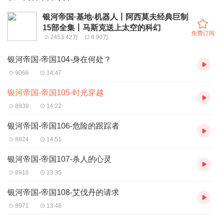
银河帝国·基地·机器人丨阿西莫夫经典巨制
15部全集丨马斯克送上太空的科幻
免费订阅
2453.42万
8.90万
银河帝国-帝国104-身在何处？
9066
14:47
银河帝国-帝国105-时光穿越
8939
14:22
银河帝国-帝国106-危险的跟踪者
8824
14:51
银河帝国-帝国107-杀人的心灵
8916
13:35
银河帝国-帝国108-艾伐丹的请求
8971
13:48