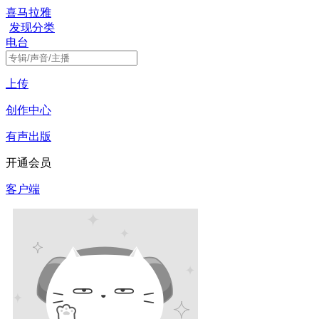
喜马拉雅
发现
分类
电台
上传
创作中心
有声出版
开通会员
客户端