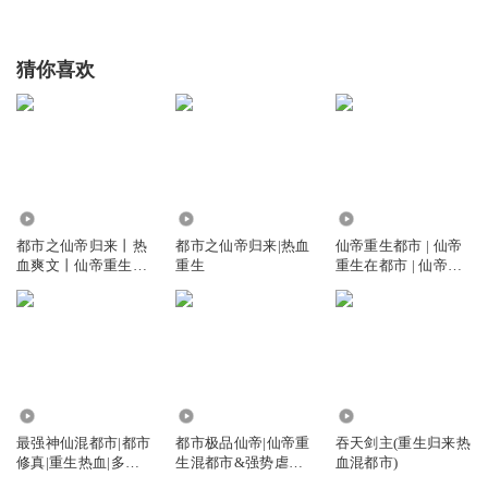
猜你喜欢
345.71万
314.67万
658.11万
都市之仙帝归来丨热
都市之仙帝归来|热血
仙帝重生都市 | 仙帝
血爽文丨仙帝重生混
重生
重生在都市 | 仙帝重
都市
生混都市 | 免费有声
小说
2515
8217.87万
34.35万
最强神仙混都市|都市
都市极品仙帝|仙帝重
吞天剑主(重生归来热
修真|重生热血|多女
生混都市&强势虐杀
血混都市)
主
（双人剧）