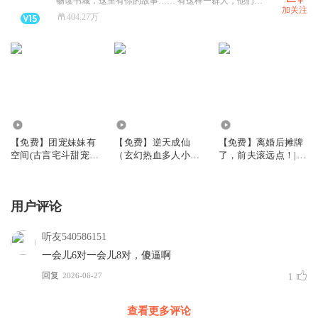
畅读书城，这里有你的故事…… 有这样一群人，他们只闻其声不见其人。有这样一群人，他们的嗓子里住着江湖。他们是偶像，粉丝无数，却不需要镁光灯、打光板，不需要几个小时的妆发。他们只需一个小黑屋，一台方桌，一套录音设备，一本书，还有一把会讲故事的好嗓子。我们就是这样一群人。
加关注
404.27万
28.11万
3.69万
12.09万
【免费】团宠妹妹有
【免费】逆天成仙
【免费】离婚后摊牌
空间(古言宅斗甜宠田
（玄幻热血多人小说
了，前夫滚远点！|现
园养成)
剧）
言|马甲|女强|追妻
用户评论
听友540586151
一会儿6对一会儿8对，傻逼啊
回复
2026-06-27
1
查看更多评论