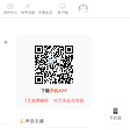
创作中心
有声出版
开通会员
客户端
下载
手机APP
7天免费畅听
10万本会员专辑
手机版
声音主播