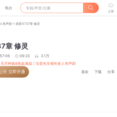
电台
上传
>
多人有声剧
踏星4737章 修灵
37章 修灵
:57:06
09:23
3.1万
|无尽种族&热血激战 | 伍壹先生领衔多人有声剧
元/天 立即开通
喜欢
下载
分享