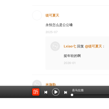
缇可夏天
永恒怎么是公公嗓
2025-07
Lxiao七
回复
@
缇可夏天
：
挺年轻的啊
2026-01
米迦勒_
喜马拉雅
；
2024-06