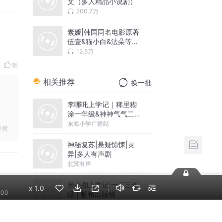
文（多人精品小说剧）
200.7万
素媛|韩国同名电影原著
伍壹&猫小白&法朵等多
人有声剧）
12.5万
赞
相关推荐
换一批
李哪吒上学记｜稀里糊
涂一年级&神神气气二年
级
东海小学广播站
赞
神秘复苏|悬疑惊悚|灵
异|多人有声剧
北冥有声
米小圈上学记:一二三年
x
1.0
:00
级 | 畅销出版物
米小圈
赞