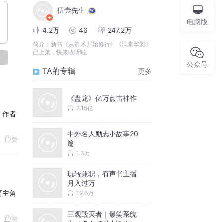
伍壹先生
电脑版
4.2万
46
247.2万
简介：
新书《从箭术开始修行》《满堂华彩》
已上架，快来收听啦
论
公众号
TA的专辑
更多
《盘龙》亿万点击神作
2.15亿
，作者
中外名人励志小故事20
赞
篇
1.3万
玩转兼职，有声书主播
月入过万
要主角
19.6万
三观毁灭者｜爆笑系统
赞