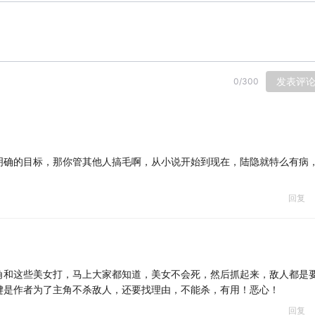
发表评
0
/
300
明确的目标，那你管其他人搞毛啊，从小说开始到现在，陆隐就特么有病
回复
角和这些美女打，马上大家都知道，美女不会死，然后抓起来，敌人都是
键是作者为了主角不杀敌人，还要找理由，不能杀，有用！恶心！
回复