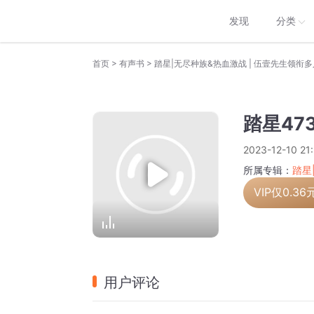
发现
分类
>
>
首页
有声书
踏星|无尽种族&热血激战 | 伍壹先生领衔
踏星47
2023-12-10 21
所属专辑：
踏星
VIP仅
0.36
用户评论