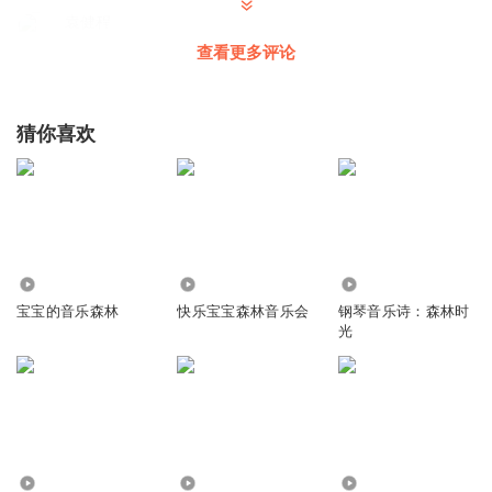
袁健程
查看更多评论
猜你喜欢
回复
2022-12-18
0
276.69万
7205
2.70万
宝宝的音乐森林
快乐宝宝森林音乐会
钢琴音乐诗：森林时
光
397
2544
1313