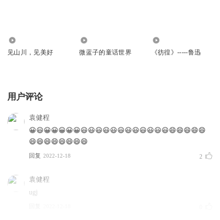
878
4547
160
见山川，见美好
微蓝子的童话世界
《彷徨》-----鲁迅
用户评论
袁健程
😀😃😀😀😀😀😀😃😃😃😃😃😃😃😃😃😃😃😃😄😄😄😄😄
😄😄😄😄😄😄😄😄
回复
2022-12-18
2
袁健程
ugj
回复
2022-12-18
0