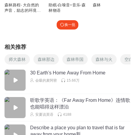
森林路程- 大自然的
助眠-白噪音+音乐-森
森林
声音，励志的环境音
林物语
乐，森林之音，让心
灵放松的音乐
换一批
相关推荐
师大森林
森林那边
森林帝国
森林与火
空白
30 Earth's Home Away From Home
会吸的麦阿密
15.66万
听歌学英语：《Far Away From Home》连情歌
也能唱得这样漂泊
安夏说英语
4188
Describe a place you plan to travel that is far
away from your home新