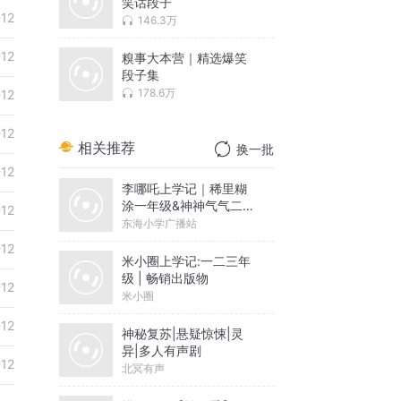
笑话段子
-12
146.3万
-12
糗事大本营｜精选爆笑
段子集
178.6万
-12
-12
相关推荐
换一批
-12
李哪吒上学记｜稀里糊
涂一年级&神神气气二年
-12
级
东海小学广播站
-12
米小圈上学记:一二三年
级 | 畅销出版物
-12
米小圈
-12
神秘复苏|悬疑惊悚|灵
异|多人有声剧
-12
北冥有声