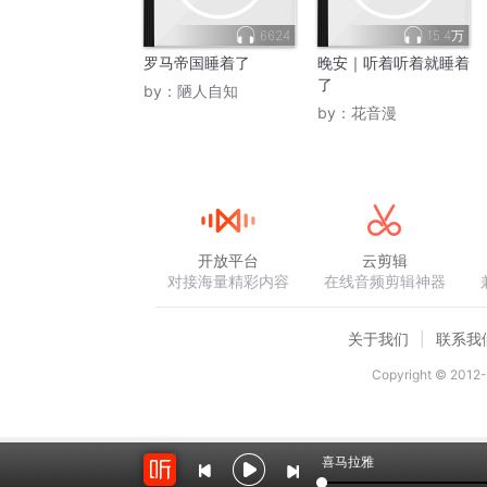
6624
15.4万
罗马帝国睡着了
晚安｜听着听着就睡着
了
by：
陋人自知
by：
花音漫
开放平台
云剪辑
对接海量精彩内容
在线音频剪辑神器
关于我们
联系我
Copyright © 2012-
喜马拉雅