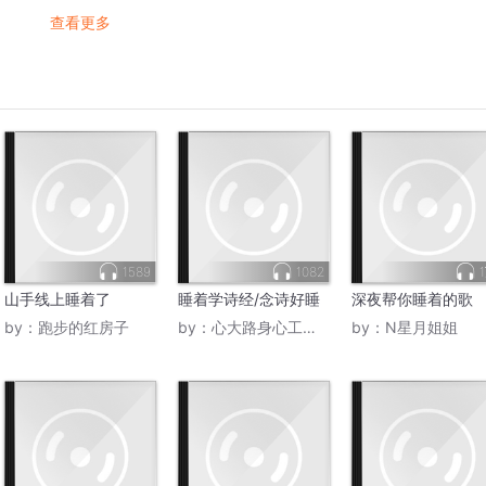
查看更多
1589
1082
山手线上睡着了
睡着学诗经/念诗好睡
深夜帮你睡着的歌
by：
跑步的红房子
by：
心大路身心工作室
by：
N星月姐姐