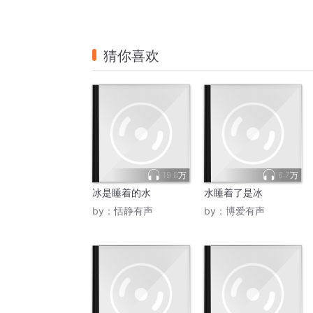
猜你喜欢
19.8万
6.7万
冰是睡着的水
水睡着了是冰
by：
恬静有声
by：
博爱有声