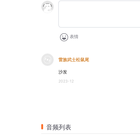
表情
雷族武士松鼠尾
沙发
2023-12
音频列表