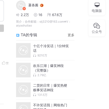
薯条酱
电脑版
2.2万
16
67.6万
简介：
合作邮箱：stj3210@163.com➕V：
aiyashutiao
论
公众号
TA的专辑
更多
十亿个冷笑话｜1分钟笑
话
9210万
赞
欢乐江湖｜爆笑神段
（完整版）
2.79亿
二货的日常｜爆笑热梗
糗事笑话神段
131.5万
不许笑话我｜网络热门