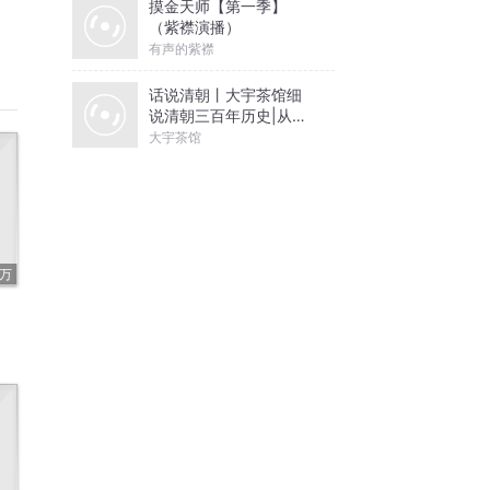
摸金天师【第一季】
（紫襟演播）
有声的紫襟
话说清朝丨大宇茶馆细
说清朝三百年历史|从努
尔哈赤到末代皇帝溥仪|
大宇茶馆
康熙雍正乾隆
1万