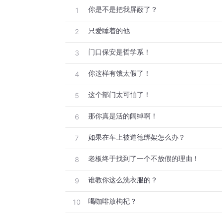
你是不是把我屏蔽了？
1
只爱睡着的他
2
门口保安是哲学系！
3
你这样有饿太假了！
4
这个部门太可怕了！
5
那你真是活的阔绰啊！
6
如果在车上被道德绑架怎么办？
7
老板终于找到了一个不放假的理由！
8
谁教你这么洗衣服的？
9
喝咖啡放枸杞？
10