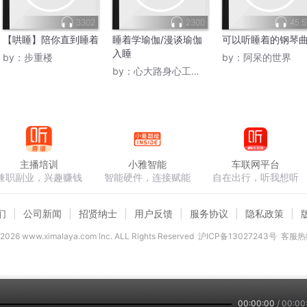
3302
2300
45.
【哄睡】陪你直到睡着
睡着学瑜伽/漫谈瑜伽
可以听睡着的钢琴
入睡
by：
步重楼
by：
阿呆的世界
by：
心大路身心工作室
主播培训
小雅智能
车联网平台
兼职副业，兴趣赚钱
智能硬件，连接赋能
自在出行，听我想听
们
公司新闻
招贤纳士
用户反馈
服务协议
隐私政策
2026
www.ximalaya.com lnc. ALL Rights Reserved
沪ICP备13027243号
客服热线
00:00:00
/
00:00