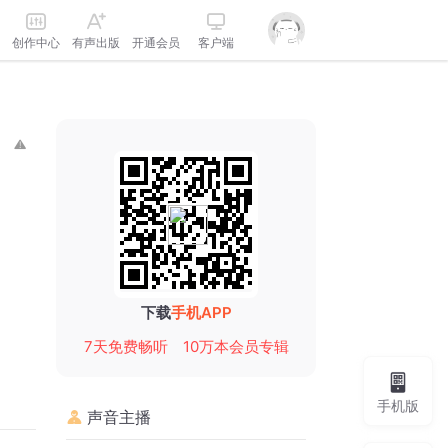
创作中心
有声出版
开通会员
客户端
下载
手机APP
7天免费畅听
10万本会员专辑
手机版
声音主播