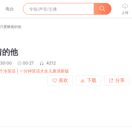
电台
上传
只爱睡着的他
着的他
:30:00
00:27
4212
个冷笑话 | 一分钟笑话大全儿童清新版
喜欢
下载
分享