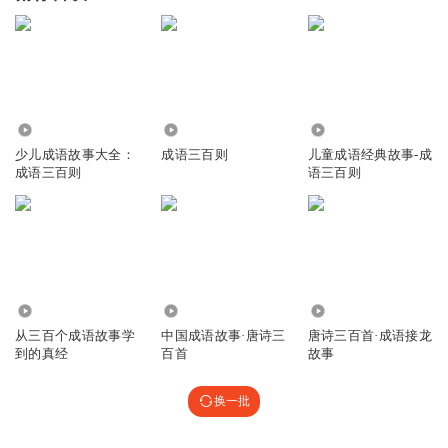
6.63万
950
4398
少儿成语故事大全：
成语三百则
儿童成语经典故事-成
成语三百则
语三百则
1.40万
5627
5746
从三百个成语故事学
中国成语故事·唐诗三
唐诗三百首·成语接龙
到的真经
百首
故事
换一批