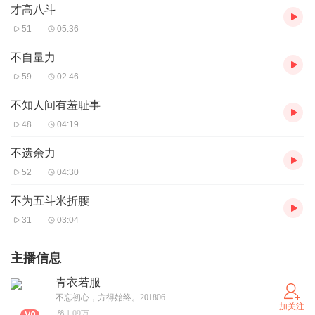
才高八斗
51
05:36
不自量力
59
02:46
不知人间有羞耻事
48
04:19
不遗余力
52
04:30
不为五斗米折腰
31
03:04
主播信息
青衣若服
不忘初心，方得始终。201806
加关注
1.09万