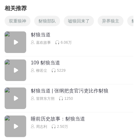
相关推荐
双重狼神
豺狼部队
嘘狼回来了
异界狼主
豺
豺狼当道
嘉欢故事
6.06万
109 豺狼当道
柳若尘
5229
豺狼当道 | 张纲把贪官污吏比作豺狼
冒牌东方朔
1250
睡前历史故事：豺狼当道
周志利
2.50万