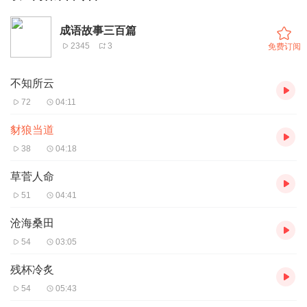
成语故事三百篇
2345
3
免费订阅
不知所云
72
04:11
豺狼当道
38
04:18
草菅人命
51
04:41
沧海桑田
54
03:05
残杯冷炙
54
05:43