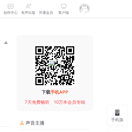
创作中心
有声出版
开通会员
客户端
下载
手机APP
7天免费畅听
10万本会员专辑
手机版
声音主播