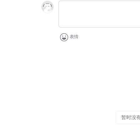
表情
暂时没