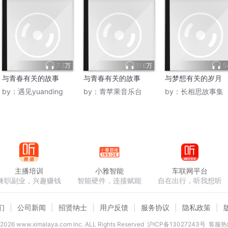
7.3万
11.6万
5
与青春有关的故事
与青春有关的故事
与梦想有关的岁月
by：
遇见yuanding
by：
青苹果音乐台
by：
长相思故事集
主播培训
小雅智能
车联网平台
兼职副业，兴趣赚钱
智能硬件，连接赋能
自在出行，听我想听
们
公司新闻
招贤纳士
用户反馈
服务协议
隐私政策
2026
www.ximalaya.com lnc. ALL Rights Reserved
沪ICP备13027243号
客服热线