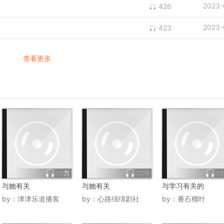
2023-
426
2023-
423
查看更多
1.5万
1376
1.
与她有关
与她有关
与学习有关的
by：
津津乐道播客
by：
心路绵绵剧社
by：
番石榴叶