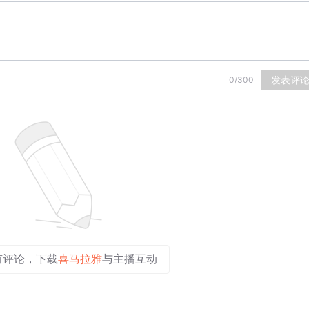
发表评
0
/
300
有评论，下载
喜马拉雅
与主播互动