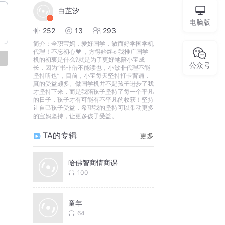
白芷汐
电脑版
252
13
293
简介：
全职宝妈，爱好国学，敏而好学国学机
代理！不忘初心❤ ，方得始终✊ 我推广国学
论
机的初衷是什么?就是为了更好地陪小宝成
公众号
长，因为“书非借不能读也，小敏非代理不能
坚持听也”，目前，小宝每天坚持打卡背诵，
真的受益颇多。做国学机并不是孩子进步了我
才坚持下来，而是我陪孩子坚持了每一个平凡
的日子，孩子才有可能有不平凡的收获！坚持
让自己孩子受益，希望我的坚持可以带动更多
的宝妈坚持，让更多孩子受益。
TA的专辑
更多
哈佛智商情商课
100
童年
64