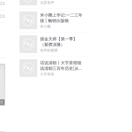
北冥有声
03
米小圈上学记:一二三年
03
级 | 畅销出版物
米小圈
摸金天师【第一季】
（紫襟演播）
有声的紫襟
话说清朝丨大宇茶馆细
说清朝三百年历史|从努
尔哈赤到末代皇帝溥仪|
大宇茶馆
康熙雍正乾隆
5万