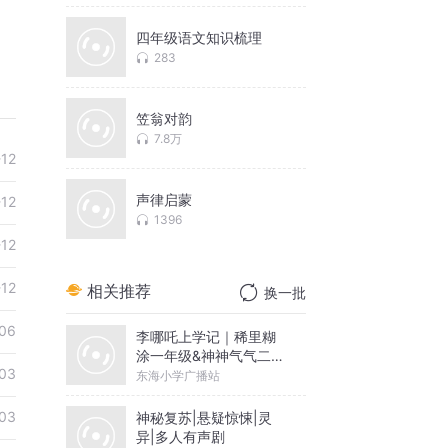
四年级语文知识梳理
283
笠翁对韵
7.8万
-12
声律启蒙
-12
1396
-12
-12
相关推荐
换一批
06
李哪吒上学记｜稀里糊
涂一年级&神神气气二年
03
级
东海小学广播站
03
神秘复苏|悬疑惊悚|灵
异|多人有声剧