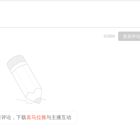
发表评
0
/
300
有评论，下载
喜马拉雅
与主播互动