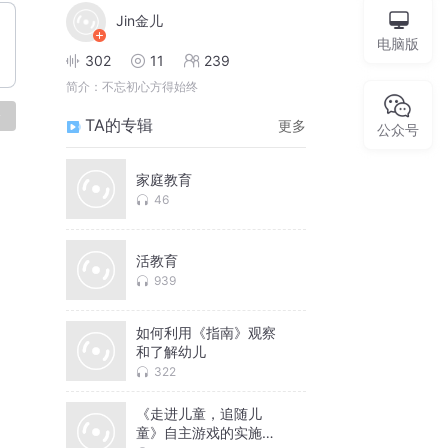
Jin金儿
电脑版
302
11
239
简介：
不忘初心方得始终
论
TA的专辑
更多
公众号
家庭教育
46
活教育
939
如何利用《指南》观察
和了解幼儿
322
《走进儿童，追随儿
童》自主游戏的实施路