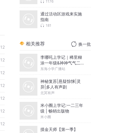
径和推进策略
1176
通过活动区游戏来实施
指南
181
相关推荐
换一批
-12
李哪吒上学记｜稀里糊
-12
涂一年级&神神气气二年
级
东海小学广播站
-12
神秘复苏|悬疑惊悚|灵
-12
异|多人有声剧
北冥有声
-12
米小圈上学记:一二三年
级 | 畅销出版物
-12
米小圈
-12
摸金天师【第一季】