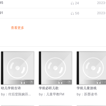
95
2023
24
91
2023
56
查看更多
4.5万
11.4万
2.
幼儿学前古诗
学前必听儿歌
学前儿童游戏
by：
付后坚陈婉芬安利柔柔
by：
儿童早教FM
by：
苏墨读书