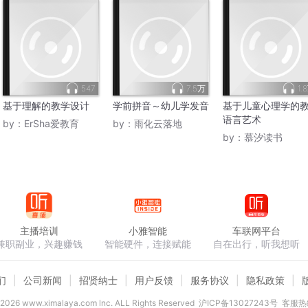
547
7.5万
1.
基于理解的教学设计
学前拼音～幼儿学发音
基于儿童心理学的
语言艺术
by：
ErSha爱教育
by：
雨化云落地
by：
慕汐读书
主播培训
小雅智能
车联网平台
兼职副业，兴趣赚钱
智能硬件，连接赋能
自在出行，听我想听
们
公司新闻
招贤纳士
用户反馈
服务协议
隐私政策
2026
www.ximalaya.com lnc. ALL Rights Reserved
沪ICP备13027243号
客服热线