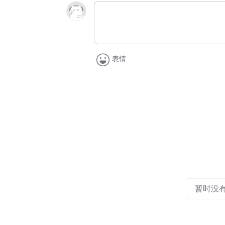
表情
暂时没