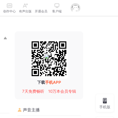
创作中心
有声出版
开通会员
客户端
下载
手机APP
7天免费畅听
10万本会员专辑
手机版
声音主播