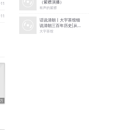
（紫襟演播）
-11
有声的紫襟
-11
话说清朝丨大宇茶馆细
说清朝三百年历史|从努
尔哈赤到末代皇帝溥仪|
大宇茶馆
康熙雍正乾隆
4万