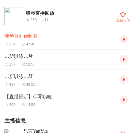
弹琴直播回放
859
11
免费订阅
弹琴直到你睡着
254
47:46
…所以练…琴
157
59:57
…所以练…琴
237
49:05
【直播回听】弹琴唠嗑
208
14:53
主播信息
乐言YanYue