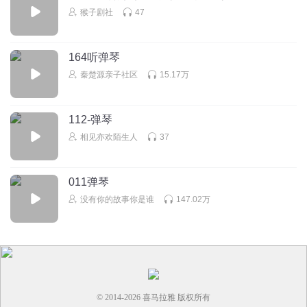
猴子剧社
47
164听弹琴
秦楚源亲子社区
15.17万
112-弹琴
相见亦欢陌生人
37
011弹琴
没有你的故事你是谁
147.02万
© 2014-
2026
喜马拉雅 版权所有