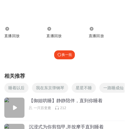
1077
2.17万
405
直播回放
直播回放
直播回放
换一批
相关推荐
睡着以后
我在东京弹钢琴
星星不睡
一路睡成仙
【御姐哄睡】静静陪伴，直到你睡着
一只百变鹿
212
沉浸式为你剪指甲,并按摩手直到睡着