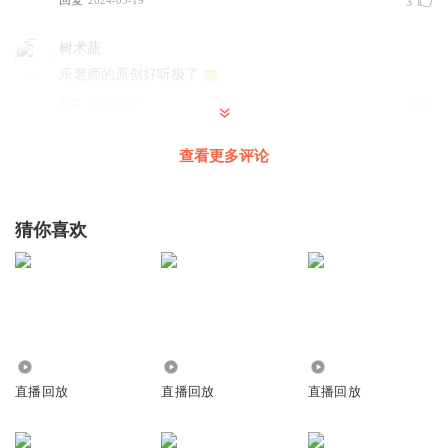
3
树术蔬
乐老师的原创好听极了
回复
2023-12-27
3
_想念的每一天_
查看更多评论
我能说天籁之音吗
回复
2023-12-15
1
猜你喜欢
乐言YanYue
回复 @
_想念的每一天_
:
过奖啦！
恋季兽兽
琴声好听 手好看 灵魂有趣
回复
2024-03-07
752
680
4427
1
直播回放
直播回放
直播回放