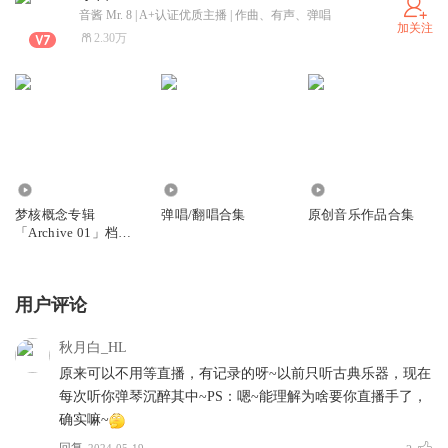
音酱 Mr. 8 | A+认证优质主播 | 作曲、有声、弹唱
加关注
2.30万
547
1938
1206
梦核概念专辑
弹唱/翻唱合集
原创音乐作品合集
「Archive 01」档案1
号
用户评论
秋月白_HL
原来可以不用等直播，有记录的呀~以前只听古典乐器，现在
每次听你弹琴沉醉其中~PS：嗯~能理解为啥要你直播手了，
确实嘛~
回复
2024-05-19