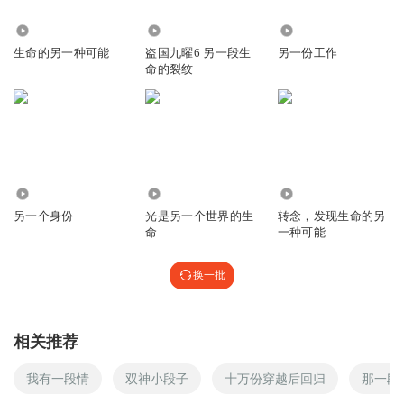
5791
1.42万
8088
生命的另一种可能
盗国九曜6 另一段生
另一份工作
命的裂纹
1487
865
1.29万
另一个身份
光是另一个世界的生
转念，发现生命的另
命
一种可能
换一批
相关推荐
我有一段情
双神小段子
十万份穿越后回归
那一段