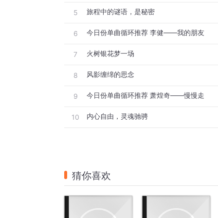
旅程中的谜语，是秘密
5
今日份单曲循环推荐 李健——我的朋友
6
火树银花梦一场
7
风影缠绵的思念
8
今日份单曲循环推荐 萧煌奇——慢慢走
9
内心自由，灵魂驰骋
10
猜你喜欢