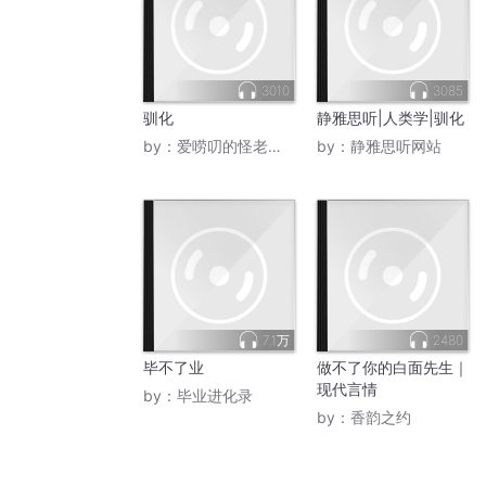
3010
3085
驯化
静雅思听|人类学|驯化
by：
爱唠叨的怪老头儿
by：
静雅思听网站
7.1万
2480
毕不了业
做不了你的白面先生｜
现代言情
by：
毕业进化录
by：
香韵之约