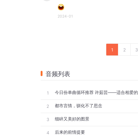
2024-01
1
2
3
音频列表
今日份单曲循环推荐 许茹芸——适合相爱
1
都市言情，驯化不了思念
2
细碎又美好的图景
3
后来的前情提要
4