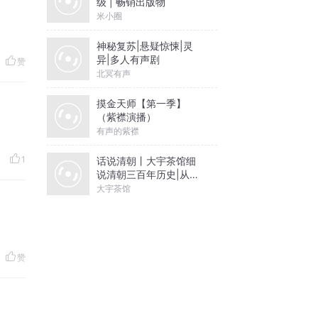
级 | 畅销出版物
米小圈
神秘复苏|悬疑惊悚|灵
异|多人有声剧
赞
北冥有声
摸金天师【第一季】
（紫襟演播）
有声的紫襟
1
话说清朝丨大宇茶馆细
说清朝三百年历史|从努
尔哈赤到末代皇帝溥仪|
大宇茶馆
康熙雍正乾隆
赞