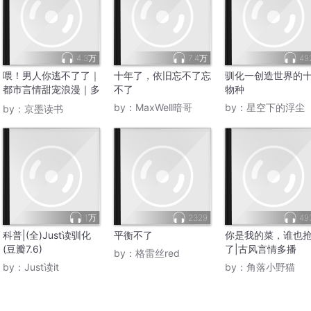
4.3万
7.4万
49
喂！男人你逃不了了｜
十年了，依旧忘不了忘
驯化一创造世界的
都市言情甜宠浪漫｜多
不了
物种
人有声
by：
MaxWell暗哥
by：
星空下的浮尘
by：
京墨读书
1万
2329
49
科普|(全)Just读驯化
平衡不了
你是我的菜，谁也
(豆瓣7.6)
了|古风言情多播
by：
格雷丝red
by：
Just读it
by：
角落小野猫