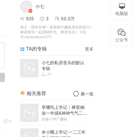
小七
电脑版
925
3
50.3万
简介：
陪你在每一首老歌中邂逅曾经的自己~
谢谢有你一起回味时光、静享生活！ V信
号:sevenmusic577.
公众号
TA的专辑
更多
小七的私房音乐的默认
专辑
77
论
相关推荐
换一批
李哪吒上学记｜稀里糊
涂一年级&神神气气二年
级
东海小学广播站
2
米小圈上学记:一二三年