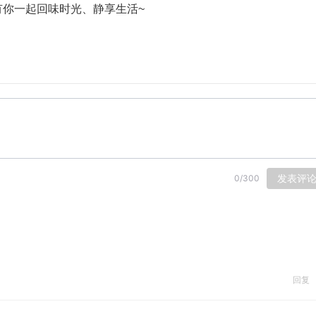
你一起回味时光、静享生活~
发表评
0
/
300
回复