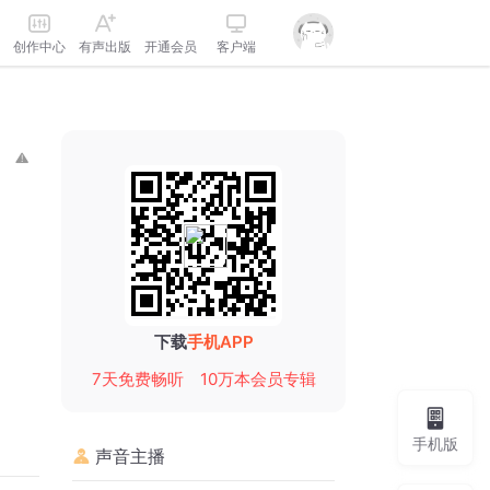
创作中心
有声出版
开通会员
客户端
下载
手机APP
7天免费畅听
10万本会员专辑
手机版
声音主播