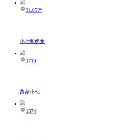
31.85万
小七和奶龙
1719
萧家小七
1374