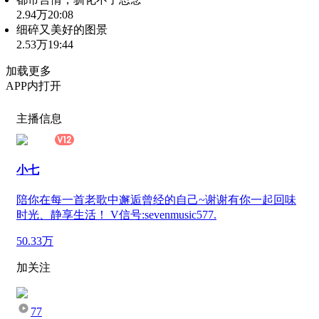
2.94万
20:08
细碎又美好的图景
2.53万
19:44
加载更多
APP内打开
主播信息
小七
陪你在每一首老歌中邂逅曾经的自己~谢谢有你一起回味
时光、静享生活！ V信号:sevenmusic577.
50.33万
加关注
77