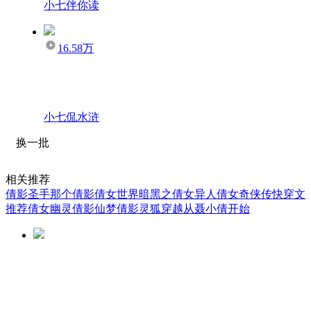
小七伴你读
16.58万
小七侃水浒
换一批
相关推荐
倩影圣手
那个倩影
倩女世界
暗黑之倩女异人
倩女奇侠传
快穿文
推荐
倩女幽灵
倩影仙梦
倩影灵狐
穿越从聂小倩开始