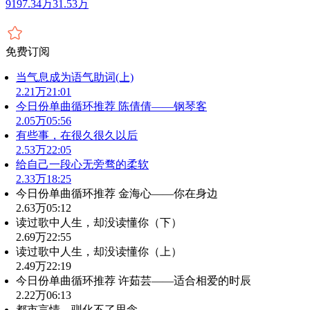
9197.34万
31.53万
免费订阅
当气息成为语气助词(上)
2.21万
21:01
今日份单曲循环推荐 陈倩倩——钢琴客
2.05万
05:56
有些事，在很久很久以后
2.53万
22:05
给自己一段心无旁骛的柔软
2.33万
18:25
今日份单曲循环推荐 金海心——你在身边
2.63万
05:12
读过歌中人生，却没读懂你（下）
2.69万
22:55
读过歌中人生，却没读懂你（上）
2.49万
22:19
今日份单曲循环推荐 许茹芸——适合相爱的时辰
2.22万
06:13
都市言情，驯化不了思念