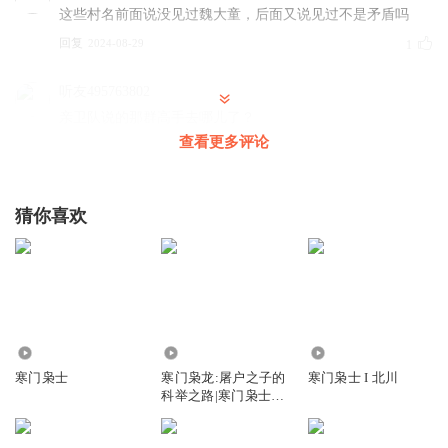
这些村名前面说没见过魏大童，后面又说见过不是矛盾吗
回复
2024-08-29
1
听友495763802
亲卫队说的那群高手去哪儿了？
查看更多评论
回复
2024-09-13
0
樱花宇_6z
猜你喜欢
这是逃难到山里的吧
回复
2024-07-15
0
浙江九月初九
前排报道
回复
14.24万
88.01万
10.53万
2023-12-17
0
寒门枭士
寒门枭龙:屠户之子的
寒门枭士 I 北川
科举之路|寒门枭士|
王道8888
败家子逆袭
求更新