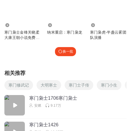
回复
2023-12-17
0
4.27万
405
856
寒门枭士金锋关晓柔
纳米重启：寒门枭龙
寒门枭虎-半盏云雾团
大康王朝小说免费阅
队演播
读 北川
换一批
相关推荐
寒门修武记
大明寒士
寒门士子传
寒门小生
寒门枭士1706寒门枭士
安燃
9.17万
寒门枭士1426