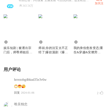
特别公告：抖y搜索“主播安燃”可以找到我，这里私信看不到
加关注
343.54万
181.92万
9962.04万
257.63万
娱乐短剧 | 被逐出宗
师叔,你的法宝太不正
我的身份愈发变态|重
门后，师尊师姐后悔
经了|爆款漫剧《爆笑
生&穿越&安燃旁白
终生
修仙：师叔的法宝有
丨这个诅咒太棒了姊
点怪》原著|安燃穿越
妹篇丨vip免费有声
爆笑修仙|法宝不正经
小说
用户评论
VIP免费有声小说
hrrezobg4bkud35e3v6w
回复
2024-01-06
2
唯吴独忠