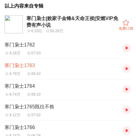
以上内容来自专辑
寒门枭士|败家子金锋&天命王侯|安燃VIP免
费有声小说
免费订阅
6.10亿
50.28万
寒门枭士1762
9.18万
07:03
寒门枭士1763
8.79万
06:42
寒门枭士1764
8.74万
06:10
寒门枭士1765既往不咎
9.12万
07:02
寒门枭士1766
8.74万
06:28