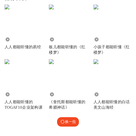
18.03万
408.57万
3548
人人都能听懂的易经
板儿都能听懂的《红
小孩子都能听懂《红
楼梦》
楼梦》
865
133.27万
9.44万
人人都能听懂的
《奎托斯都能听懂的
人人都能听懂的白话
TOGAF10企业架构课
希腊神话》
美文山海经
换一批