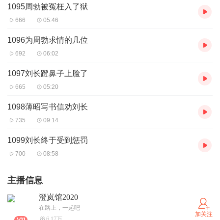
1095周勃被冤枉入了狱
666
05:46
1096为周勃求情的几位
692
06:02
1097刘长蹬鼻子上脸了
665
05:20
1098薄昭写书信劝刘长
735
09:14
1099刘长终于受到惩罚
700
08:58
主播信息
澄岚馆2020
在路上，一起吧
加关注
6.17万