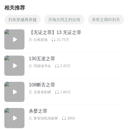
相关推荐
刘东穿越再穿越
天地大同之刘云传
末世之我叫刘天
【无证之罪】13 无证之罪
白夜剧场
21.75万
130五逆之罪
田园读书会
2.40万
108断舌之罪
玄青老刺猬
1.86万
杀婴之罪
鲁智深民间故事
3850