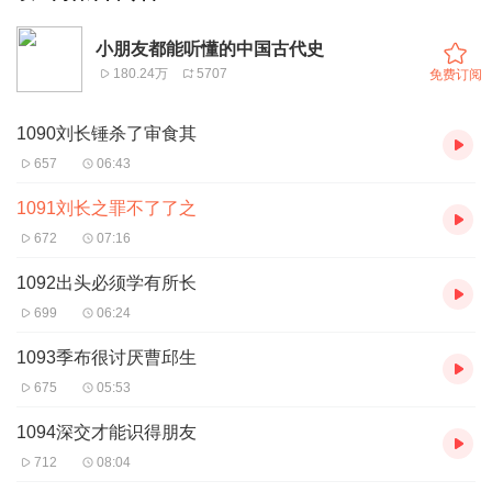
小朋友都能听懂的中国古代史
180.24万
5707
免费订阅
1090刘长锤杀了审食其
657
06:43
1091刘长之罪不了了之
672
07:16
1092出头必须学有所长
699
06:24
1093季布很讨厌曹邱生
675
05:53
1094深交才能识得朋友
712
08:04